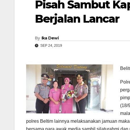
Pisah Sambut Kap
Berjalan Lancar
By
Ika Dewi
SEP 24, 2019
Beli
Polr
perg
pimp
(18/
mala
polres Beltim lainnya melaksanakan jamuan maka
bersama para awak media sambil silaturahmi dan