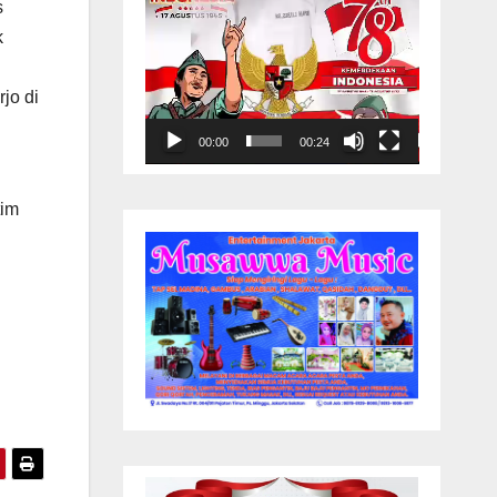
s
k
jo di
00:00
00:24
tim