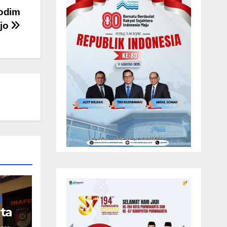
odim
ojo
ta
n