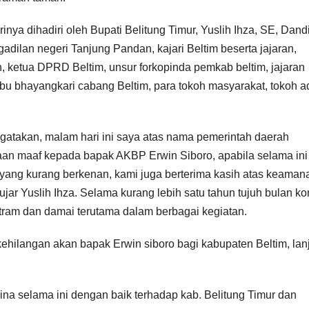
inya dihadiri oleh Bupati Belitung Timur, Yuslih Ihza, SE, Dan
gadilan negeri Tanjung Pandan, kajari Beltim beserta jajaran,
ketua DPRD Beltim, unsur forkopinda pemkab beltim, jajaran
-ibu bhayangkari cabang Beltim, para tokoh masyarakat, tokoh a
gatakan, malam hari ini saya atas nama pemerintah daerah
an maaf kepada bapak AKBP Erwin Siboro, apabila selama ini
al yang kurang berkenan, kami juga berterima kasih atas keaman
 ujar Yuslih Ihza. Selama kurang lebih satu tahun tujuh bulan ko
tram dan damai terutama dalam berbagai kegiatan.
ehilangan akan bapak Erwin siboro bagi kabupaten Beltim, lan
ina selama ini dengan baik terhadap kab. Belitung Timur dan