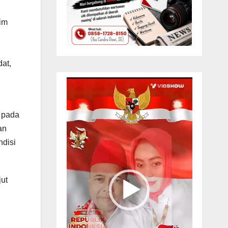
dim
dat,
Pemutar
Video
 pada
an
ndisi
jut