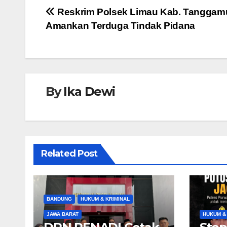
e
er
s
e
Navigasi
Reskrim Polsek Limau Kab. Tanggam
b
A
n
Amankan Terduga Tindak Pidana
pos
o
p
g
o
p
er
k
By
Ika Dewi
Related Post
BANDUNG
HUKUM & KRIMINAL
JAWA BARAT
HUKUM &