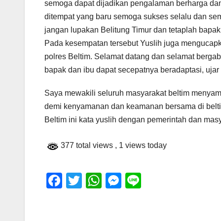
semoga dapat dijadikan pengalaman berharga dan 
ditempat yang baru semoga sukses selalu dan sem
jangan lupakan Belitung Timur dan tetaplah bapak
Pada kesempatan tersebut Yuslih juga mengucapk
polres Beltim. Selamat datang dan selamat berga
bapak dan ibu dapat secepatnya beradaptasi, ujar 
Saya mewakili seluruh masyarakat beltim menyamp
demi kenyamanan dan keamanan bersama di beltim in
Beltim ini kata yuslih dengan pemerintah dan masy
377 total views
, 1 views today
F
T
W
M
Li
a
wi
h
e
n
c
tt
at
ss
e