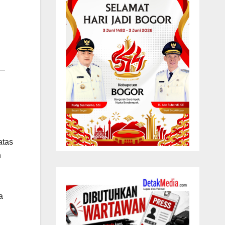
atas
n
a