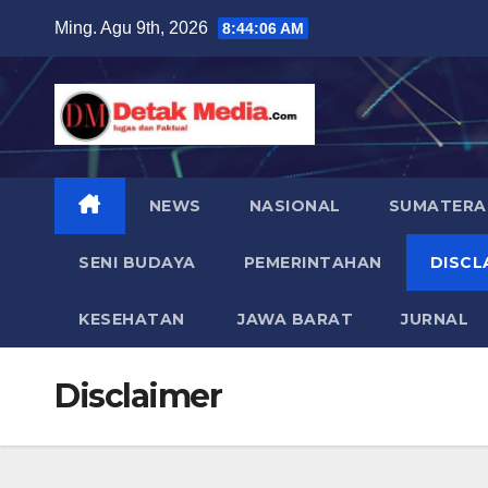
Skip
Ming. Agu 9th, 2026
8:44:07 AM
to
content
NEWS
NASIONAL
SUMATERA
SENI BUDAYA
PEMERINTAHAN
DISCL
KESEHATAN
JAWA BARAT
JURNAL
Disclaimer