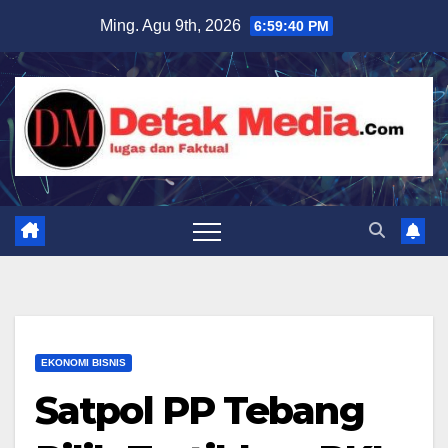
Skip
Ming. Agu 9th, 2026
6:59:42 PM
to
content
EKONOMI BISNIS
Satpol PP Tebang