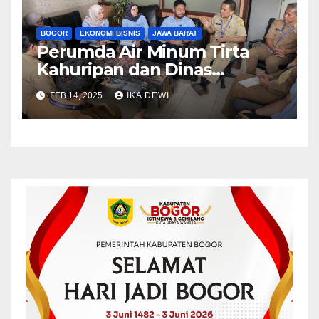
BOGOR
EKONOMI BISNIS
JAWA BARAT
Perumda Air Minum Tirta
Kahuripan dan Dinas
Kesehatan Kab. Bogor
FEB 14, 2025
IKA DEWI
Bersinergi Tingkatkan
Kesadaran PHBS