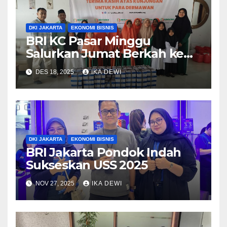
DKI JAKARTA
EKONOMI BISNIS
BRI KC Pasar Minggu
Salurkan Jumat Berkah ke
Domyadhu Pejaten
DES 18, 2025
IKA DEWI
DKI JAKARTA
EKONOMI BISNIS
BRI Jakarta Pondok Indah
Sukseskan USS 2025
NOV 27, 2025
IKA DEWI