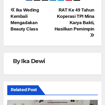
c
tt
at
ss
e
e
er
s
e
Navigasi
Ika Weding
RAT Ke 49 Tahun
b
A
n
Kembali
Koperasi TPI Mina
pos
o
p
g
Mengadakan
Karya Bakti,
o
p
er
Beauty Class
Hasilkan Pemimpin
k
By
Ika Dewi
Related Post