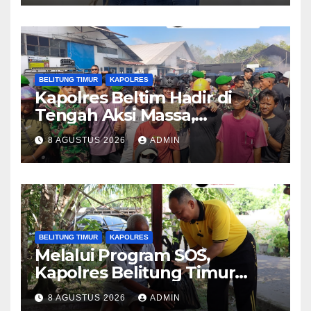
BELITUNG TIMUR
KAPOLRES
Kapolres Beltim Hadir di
Tengah Aksi Massa,
Kedepankan Pendekatan
8 AGUSTUS 2026
ADMIN
Humanis dan Jembatani
Aspirasi Masyarakat
BELITUNG TIMUR
KAPOLRES
Melalui Program SOS,
Kapolres Belitung Timur
Sambang Warga yang
8 AGUSTUS 2026
ADMIN
Sedang Sakit