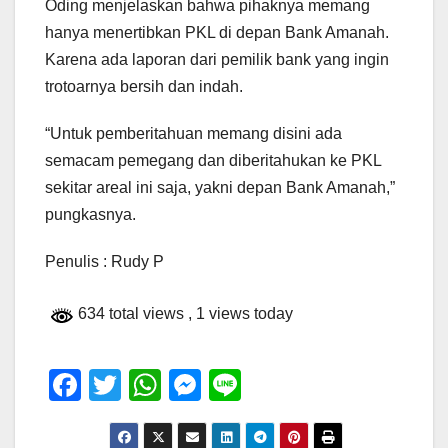
Oding menjelaskan bahwa pihaknya memang
hanya menertibkan PKL di depan Bank Amanah.
Karena ada laporan dari pemilik bank yang ingin
trotoarnya bersih dan indah.
“Untuk pemberitahuan memang disini ada
semacam pemegang dan diberitahukan ke PKL
sekitar areal ini saja, yakni depan Bank Amanah,”
pungkasnya.
Penulis : Rudy P
634 total views
, 1 views today
F
T
W
M
Li
a
wi
h
e
n