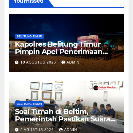
You missed
BELITUNG TIMUR
Kapolres Belitung Timur
Pimpin Apel Penerimaan
Personel BKO Satbrimob dan
10 AGUSTUS 2026
ADMIN
Dit Samapta Polda Babel
BELITUNG TIMUR
Soal Timah di Beltim,
Pemerintah Pastikan Suara
Masyarakat Tetap Didengar
9 AGUSTUS 2026
ADMIN