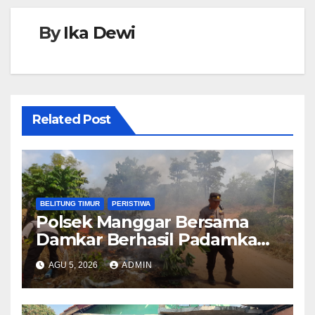
By
Ika Dewi
Related Post
BELITUNG TIMUR
PERISTIWA
Polsek Manggar Bersama
Damkar Berhasil Padamkan
Kebakaran Lahan di Desa
AGU 5, 2026
ADMIN
Sukamandi