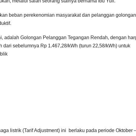
jukan, melalui salah seorang stafnya bernama Ibu Yuli.
ankan beban perekenomian masyarakat dan pelanggan golongan
uktif.
i, adalah Golongan Pelanggan Tegangan Rendah, dengan har
h dari sebelumnya Rp 1.467,28/kWh (turun 22,58/kWh) untuk
blik
a listrik (Tarif Adjustment) ini berlaku pada periode Oktober 