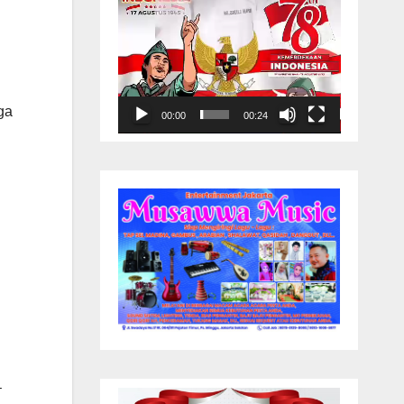
ga
00:00
00:24
–