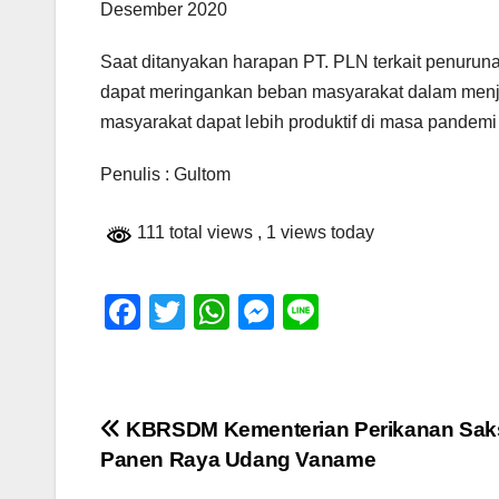
Desember 2020
Saat ditanyakan harapan PT. PLN terkait penuruna
dapat meringankan beban masyarakat dalam menjal
masyarakat dapat lebih produktif di masa pandemi 
Penulis : Gultom
111 total views
, 1 views today
F
T
W
M
Li
a
wi
h
e
n
c
tt
at
ss
e
e
er
s
e
Navigasi
KBRSDM Kementerian Perikanan Sak
b
A
n
Panen Raya Udang Vaname
pos
o
p
g