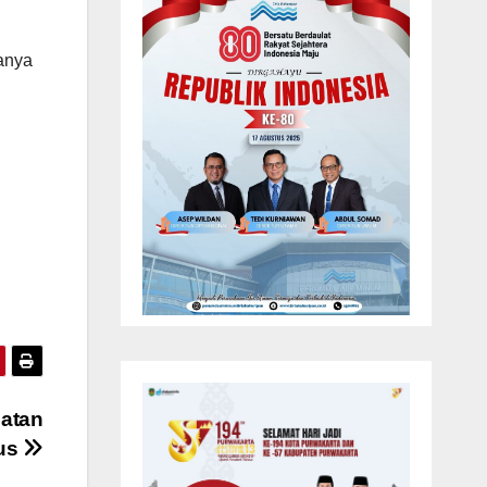
ranya
matan
ius