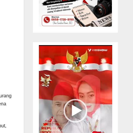
Pemutar
Video
kurang
rena
ut,