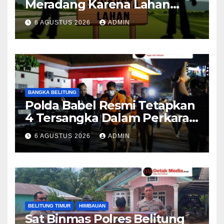
Meradang Karena Lahan
Usahanya Masuk Dalam
6 AGUSTUS 2026
ADMIN
Objek Eksekusi
BANGKA BELITUNG
Polda Babel Resmi Tetapkan
4 Tersangka Dalam Perkara
52,5 Ton Pasir Timah Ilegal Di
6 AGUSTUS 2026
ADMIN
Belitung
BELITUNG TIMUR
HIMBAUAN
Sat Binmas Polres Belitung