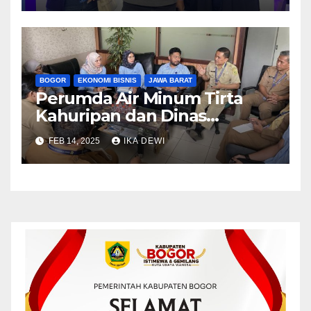
BOGOR
EKONOMI BISNIS
JAWA BARAT
Perumda Air Minum Tirta
Kahuripan dan Dinas
Kesehatan Kab. Bogor
FEB 14, 2025
IKA DEWI
Bersinergi Tingkatkan
Kesadaran PHBS