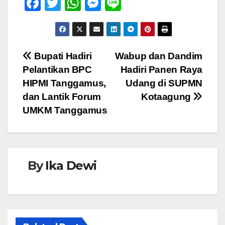
F
T
W
M
Li
a
wi
h
e
n
c
tt
at
ss
e
e
er
s
e
Navigasi
Bupati Hadiri
Wabup dan Dandim
b
A
n
Pelantikan BPC
Hadiri Panen Raya
pos
o
p
g
HIPMI Tanggamus,
Udang di SUPMN
o
p
er
dan Lantik Forum
Kotaagung
UMKM Tanggamus
k
By
Ika Dewi