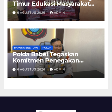
Timur Edukasi Masyarakat
Desa Padang tentang
6 AGUSTUS 2026
ADMIN
Bahaya Karhutla
BANGKA BELITUNG
POLDA
Polda Babel Tegaskan
Komitmen Penegakan
Hukum Terkait Perkara 53
6 AGUSTUS 2026
ADMIN
Ton Pasir Timah Ilegal di
Belitung