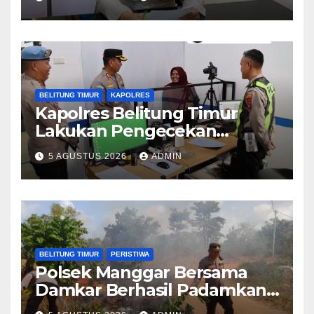
Ton Pasir Timah Ilegal di
Belitung
BELITUNG TIMUR
KAPOLRES
Kapolres Belitung Timur
Lakukan Pengecekan
Pelayanan SIM, Pastikan
5 AGUSTUS 2026
ADMIN
Pelayanan Prima bagi
Masyarakat
BELITUNG TIMUR
PERISTIWA
Polsek Manggar Bersama
Damkar Berhasil Padamkan
Kebakaran Lahan di Desa