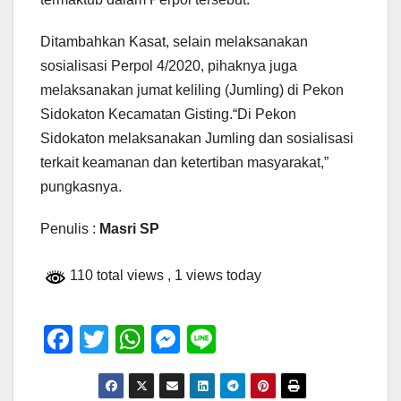
Ditambahkan Kasat, selain melaksanakan
sosialisasi Perpol 4/2020, pihaknya juga
melaksanakan jumat keliling (Jumling) di Pekon
Sidokaton Kecamatan Gisting.“Di Pekon
Sidokaton melaksanakan Jumling dan sosialisasi
terkait keamanan dan ketertiban masyarakat,”
pungkasnya.
Penulis :
Masri SP
110 total views
, 1 views today
F
T
W
M
Li
a
wi
h
e
n
c
tt
at
ss
e