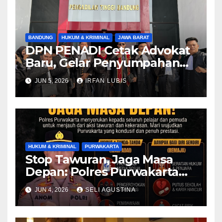
BANDUNG
HUKUM & KRIMINAL
JAWA BARAT
DPN PENADI Cetak Advokat
Baru, Gelar Penyumpahan
Perdana di Pengadilan
JUN 5, 2026
IRFAN LUBIS
Tinggi Bandung
HUKUM & KRIMINAL
PURWAKARTA
Stop Tawuran, Jaga Masa
Depan: Polres Purwakarta
Ajak Generasi Muda Tolak
JUN 4, 2026
SELI AGUSTINA
Kekerasan dan Bijak
Bermedia Sosial