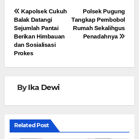
e
er
s
e
Navigasi
Kapolsek Cukuh
Polsek Pugung
b
A
n
Balak Datangi
Tangkap Pembobol
pos
o
p
g
Sejumlah Pantai
Rumah Sekalihgus
o
p
er
Berikan Himbauan
Penadahnya
dan Sosialisasi
k
Prokes
By
Ika Dewi
Related Post