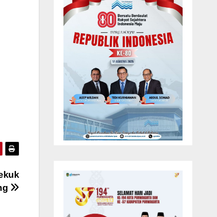
bekuk
ung