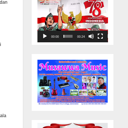
 dan
00:00
00:24
i
u
ala