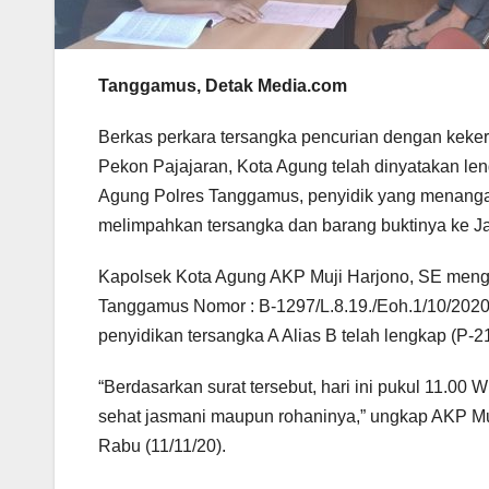
Tanggamus, Detak Media.com
Berkas perkara tersangka pencurian dengan keker
Pekon Pajajaran, Kota Agung telah dinyatakan len
Agung Polres Tanggamus, penyidik yang menanga
melimpahkan tersangka dan barang buktinya ke 
Kapolsek Kota Agung AKP Muji Harjono, SE mengu
Tanggamus Nomor : B-1297/L.8.19./Eoh.1/10/2020,
penyidikan tersangka A Alias B telah lengkap (P-21
“Berdasarkan surat tersebut, hari ini pukul 11.0
sehat jasmani maupun rohaninya,” ungkap AKP Mu
Rabu (11/11/20).