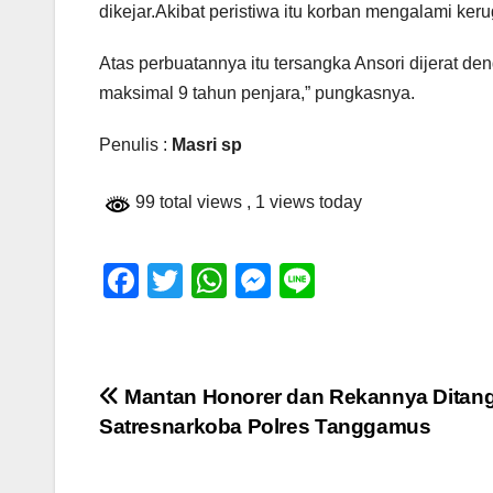
dikejar.Akibat peristiwa itu korban mengalami ker
Atas perbuatannya itu tersangka Ansori dijerat
maksimal 9 tahun penjara,” pungkasnya.
Penulis :
Masri sp
99 total views
, 1 views today
F
T
W
M
Li
a
wi
h
e
n
c
tt
at
ss
e
e
er
s
e
Navigasi
Mantan Honorer dan Rekannya Ditan
b
A
n
Satresnarkoba Polres Tanggamus
pos
o
p
g
o
p
er