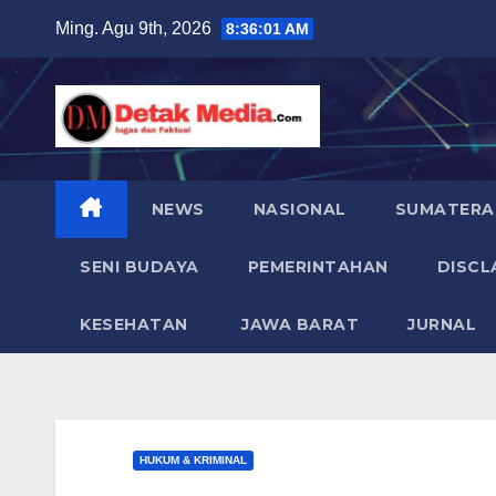
Skip
Ming. Agu 9th, 2026
8:36:02 AM
to
content
NEWS
NASIONAL
SUMATERA
SENI BUDAYA
PEMERINTAHAN
DISCL
KESEHATAN
JAWA BARAT
JURNAL
HUKUM & KRIMINAL