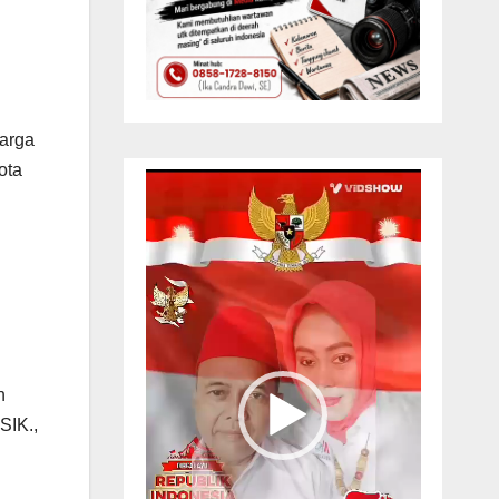
warga
ota
Pemutar
Video
n
SIK.,