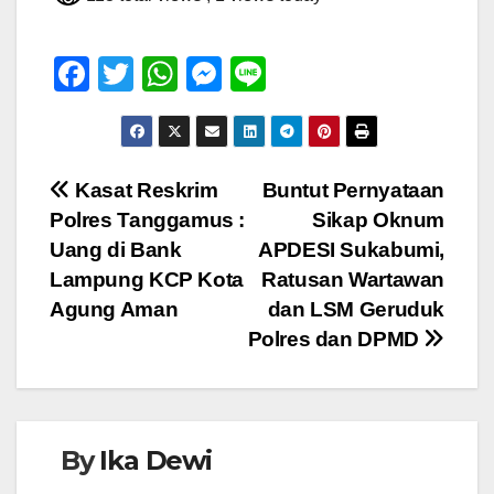
F
T
W
M
Li
a
wi
h
e
n
c
tt
at
ss
e
e
er
s
e
Navigasi
Kasat Reskrim
Buntut Pernyataan
b
A
n
Polres Tanggamus :
Sikap Oknum
pos
o
p
g
Uang di Bank
APDESI Sukabumi,
o
p
er
Lampung KCP Kota
Ratusan Wartawan
Agung Aman
dan LSM Geruduk
k
Polres dan DPMD
By
Ika Dewi