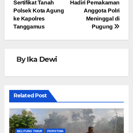
b
A
n
Sertifikat Tanah
Hadiri Pemakaman
pos
o
p
g
Polsek Kota Agung
Anggota Polri
o
p
er
ke Kapolres
Meninggal di
Tanggamus
Pugung
k
By
Ika Dewi
Related Post
BELITUNG TIMUR
PERISTIWA