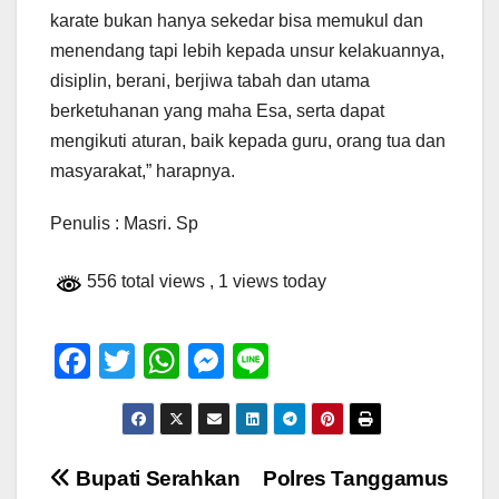
karate bukan hanya sekedar bisa memukul dan
menendang tapi lebih kepada unsur kelakuannya,
disiplin, berani, berjiwa tabah dan utama
berketuhanan yang maha Esa, serta dapat
mengikuti aturan, baik kepada guru, orang tua dan
masyarakat,” harapnya.
Penulis : Masri. Sp
556 total views
, 1 views today
F
T
W
M
Li
a
wi
h
e
n
c
tt
at
ss
e
e
er
s
e
Navigasi
Bupati Serahkan
Polres Tanggamus