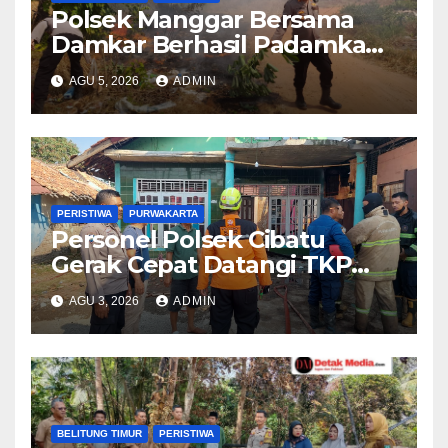
Polsek Manggar Bersama
Damkar Berhasil Padamkan
Kebakaran Lahan di Desa
AGU 5, 2026
ADMIN
Sukamandi
PERISTIWA
PURWAKARTA
Personel Polsek Cibatu
Gerak Cepat Datangi TKP
Kebakaran Rumah, Pastikan
AGU 3, 2026
ADMIN
Penanganan Berjalan
Optimal
BELITUNG TIMUR
PERISTIWA