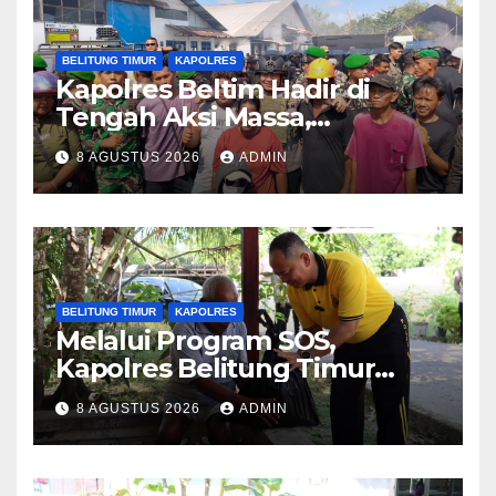
BELITUNG TIMUR
KAPOLRES
Kapolres Beltim Hadir di
Tengah Aksi Massa,
Kedepankan Pendekatan
8 AGUSTUS 2026
ADMIN
Humanis dan Jembatani
Aspirasi Masyarakat
BELITUNG TIMUR
KAPOLRES
Melalui Program SOS,
Kapolres Belitung Timur
Sambang Warga yang
8 AGUSTUS 2026
ADMIN
Sedang Sakit