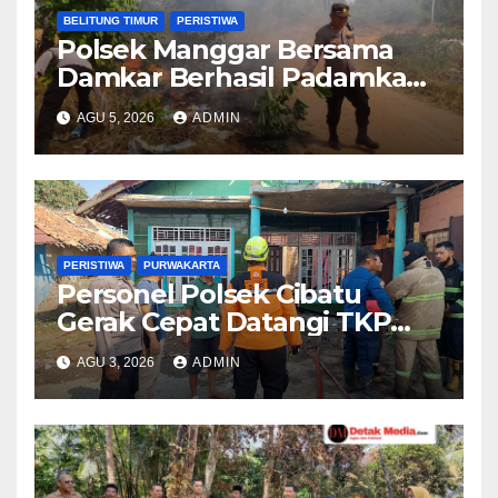
BELITUNG TIMUR
PERISTIWA
Polsek Manggar Bersama
Damkar Berhasil Padamkan
Kebakaran Lahan di Desa
AGU 5, 2026
ADMIN
Sukamandi
PERISTIWA
PURWAKARTA
Personel Polsek Cibatu
Gerak Cepat Datangi TKP
Kebakaran Rumah, Pastikan
AGU 3, 2026
ADMIN
Penanganan Berjalan
Optimal