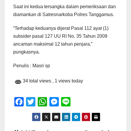
Saat ini kedua tersangka dalam pemeriksaan dan
diamankan di Satresnarkoba Polres Tanggamus.
“Terhadap keduanya dijerat Pasal 112 ayat (1)
subsider pasal 127 UU RI No. 35 Tahun 2009
ancaman maksimal 12 tahun penjara,”
pungkasnya.
Penulis : Masri sp
34 total views
, 1 views today
F
T
W
M
Li
a
wi
h
e
n
c
tt
at
ss
e
e
er
s
e