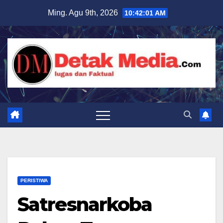
Skip
Ming. Agu 9th, 2026
10:42:02 AM
to
content
PERISTIWA
Satresnarkoba