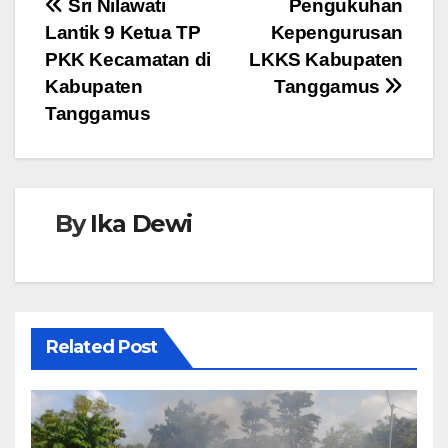
Navigasi
Sri Nilawati
Pengukuhan
b
A
n
Lantik 9 Ketua TP
Kepengurusan
pos
o
p
g
PKK Kecamatan di
LKKS Kabupaten
o
p
er
Kabupaten
Tanggamus
Tanggamus
k
By
Ika Dewi
Related Post