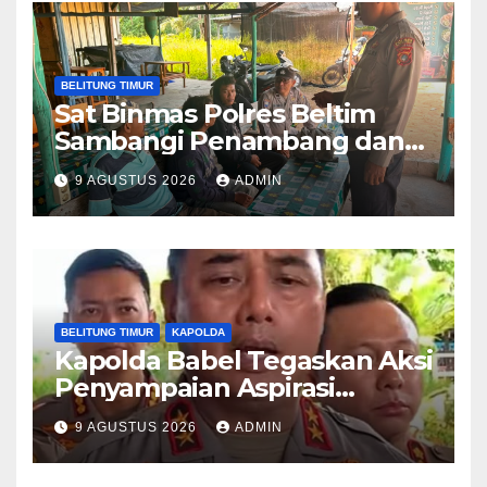
BELITUNG TIMUR
Sat Binmas Polres Beltim
Sambangi Penambang dan
Sampaikan Imbauan
9 AGUSTUS 2026
ADMIN
Kamtibmas
BELITUNG TIMUR
KAPOLDA
Kapolda Babel Tegaskan Aksi
Penyampaian Aspirasi
Dilindungi UU,Pelaku Anarkis
9 AGUSTUS 2026
ADMIN
di Kantor PT Timah Diproses
Hukum