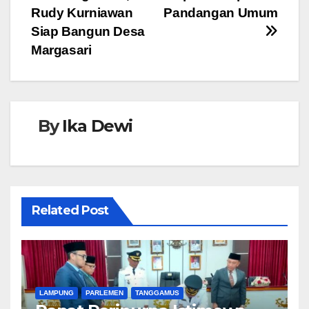
pos
o
p
g
Rudy Kurniawan
Pandangan Umum
o
p
er
Siap Bangun Desa
Margasari
k
By
Ika Dewi
Related Post
LAMPUNG
PARLEMEN
TANGGAMUS