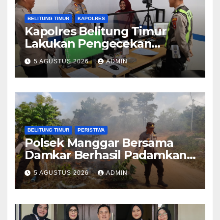
BELITUNG TIMUR
KAPOLRES
Kapolres Belitung Timur
Lakukan Pengecekan
Pelayanan SIM, Pastikan
5 AGUSTUS 2026
ADMIN
Pelayanan Prima bagi
Masyarakat
BELITUNG TIMUR
PERISTIWA
Polsek Manggar Bersama
Damkar Berhasil Padamkan
Kebakaran Lahan di Desa
5 AGUSTUS 2026
ADMIN
Sukamandi