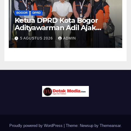
BOGOR
DPRD
Ketua DPRD Kota Bogor
Adityawarman Adil Ajak
Warga Dukung Sensus
5 AGUSTUS 2026
ADMIN
Ekonomi 2026
Proudly powered by WordPress
|
Theme: Newsup by
Themeansar
.