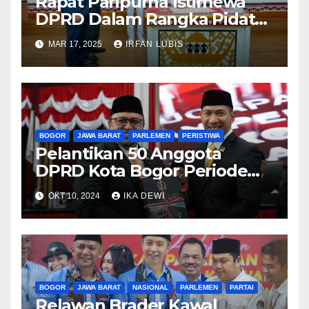
Rapat Paripurna Istimewa
DPRD Dalam Rangka Pidato
Penyampaian VISI-MISI
MAR 17, 2025
IRFAN LUBIS
Bupati dan Wakil Bupati
Tanggamus Periode 2025-
2030
BOGOR
JAWA BARAT
PARLEMEN
PERISTIWA
Pelantikan 50 Anggota
DPRD Kota Bogor Periode
2024 – 2029, Pimpinan
OKT 10, 2024
IKA DEWI
Sementara DPRD Pastikan
Kawal Suara Rakyat
BOGOR
JAWA BARAT
NASIONAL
PARLEMEN
PARTAI
Relawan Brader Kawal