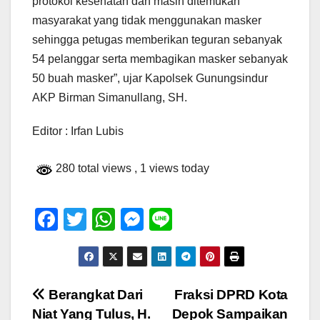
protokol kesehatan dan masih ditemukan
masyarakat yang tidak menggunakan masker
sehingga petugas memberikan teguran sebanyak
54 pelanggar serta membagikan masker sebanyak
50 buah masker”, ujar Kapolsek Gunungsindur
AKP Birman Simanullang, SH.
Editor : Irfan Lubis
280 total views
, 1 views today
F
T
W
M
Li
a
wi
h
e
n
c
tt
at
ss
e
e
er
s
e
Navigasi
Berangkat Dari
Fraksi DPRD Kota
b
A
n
Niat Yang Tulus, H.
Depok Sampaikan