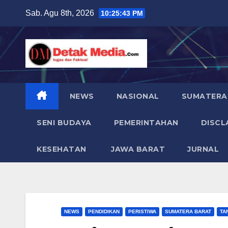
Skip
Sab. Agu 8th, 2026
10:25:44 PM
to
content
NEWS
NASIONAL
SUMATERA
SENI BUDAYA
PEMERINTAHAN
DISCL
KESEHATAN
JAWA BARAT
JURNAL
NEWS
PENDIDIKAN
PERISTIWA
SUMATERA BARAT
TA