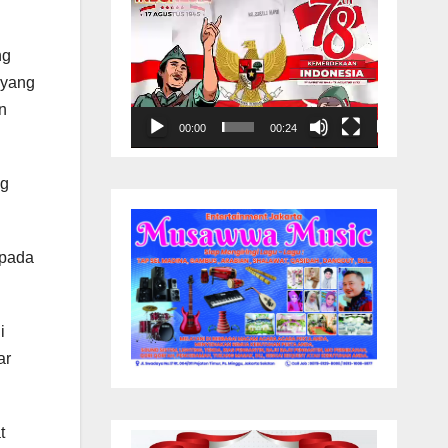
ng
 yang
n
00:00
00:24
ng
epada
i
ar
t