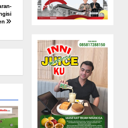
aran-
ngisi
gen