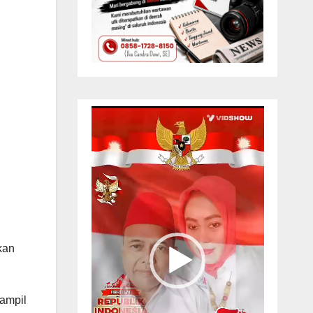
Pemutar
Video
kan
rampil