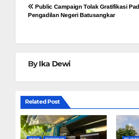
e
er
s
e
Navigasi
Public Campaign Tolak Gratifikasi Pa
b
A
n
Pengadilan Negeri Batusangkar
pos
o
p
g
o
p
er
k
By
Ika Dewi
Related Post
DEPOK
PENDIDIKAN
BELITUN