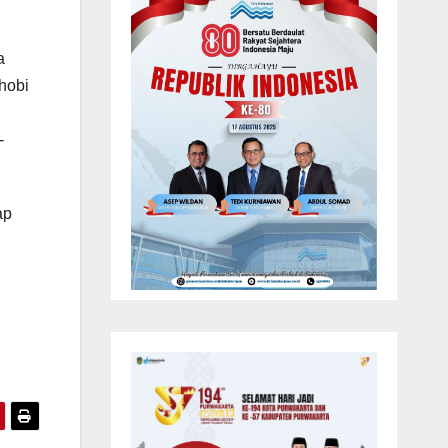
a
hobi
-
ap