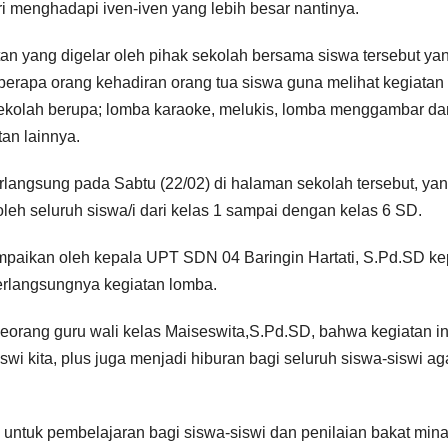
ri menghadapi iven-iven yang lebih besar nantinya.
tan yang digelar oleh pihak sekolah bersama siswa tersebut ya
beberapa orang kehadiran orang tua siswa guna melihat kegiatan
sekolah berupa; lomba karaoke, melukis, lomba menggambar da
tan lainnya.
erlangsung pada Sabtu (22/02) di halaman sekolah tersebut, ya
oleh seluruh siswa/i dari kelas 1 sampai dengan kelas 6 SD.
mpaikan oleh kepala UPT SDN 04 Baringin Hartati, S.Pd.SD k
erlangsungnya kegiatan lomba.
eorang guru wali kelas Maiseswita,S.Pd.SD, bahwa kegiatan in
swi kita, plus juga menjadi hiburan bagi seluruh siswa-siswi ag
ga untuk pembelajaran bagi siswa-siswi dan penilaian bakat mina