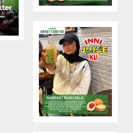
ter
as
asi