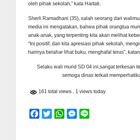
oleh pihak sekolah,” kata Hartati.
Sherli Ramadhani (35), salah seorang dari walimu
media ini mengatakan, bahwa pihak orangtua murid
anak-anak, yang terpenting kita akan melihat keb
“Ini positif, dan kita apresiasi pihak sekolah, m
harinya belahar lihat buku, menghafal terus”, katan
Selaku wali murid SD 04 ini,sangat terkesan t
semoga dinas terkait memperhatik
161 total views
, 1 views today
F
T
W
M
Li
a
wi
h
e
n
c
tt
at
ss
e