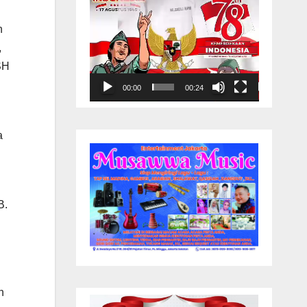
n
,
SH
00:00
00:24
a
B.
i
n