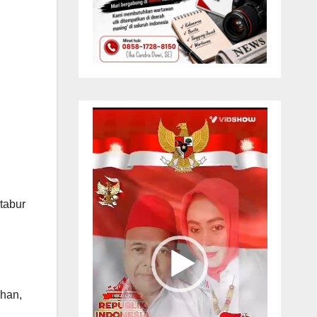
Pemutar
Video
tabur
ahan,