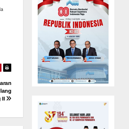
da
jaran
elang
 II