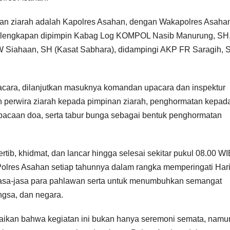
inan ziarah adalah Kapolres Asahan, dengan Wakapolres Asaha
erlengkapan dipimpin Kabag Log KOMPOL Nasib Manurung, SH
W Siahaan, SH (Kasat Sabhara), didampingi AKP FR Saragih, 
acara, dilanjutkan masuknya komandan upacara dan inspektur
n perwira ziarah kepada pimpinan ziarah, penghormatan kepad
acaan doa, serta tabur bunga sebagai bentuk penghormatan
tib, khidmat, dan lancar hingga selesai sekitar pukul 08.00 WI
 Polres Asahan setiap tahunnya dalam rangka memperingati Har
jasa-jasa para pahlawan serta untuk menumbuhkan semangat
ngsa, dan negara.
aikan bahwa kegiatan ini bukan hanya seremoni semata, namu