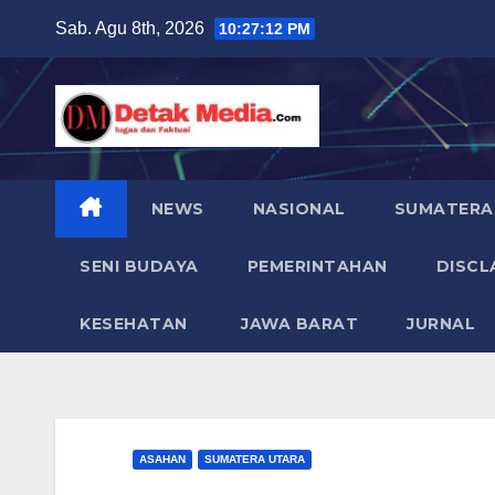
Skip
Sab. Agu 8th, 2026
10:27:13 PM
to
content
NEWS
NASIONAL
SUMATERA
SENI BUDAYA
PEMERINTAHAN
DISCL
KESEHATAN
JAWA BARAT
JURNAL
ASAHAN
SUMATERA UTARA