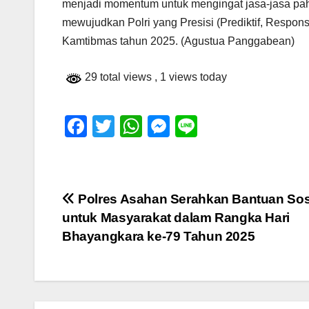
menjadi momentum untuk mengingat jasa-jasa pa
mewujudkan Polri yang Presisi (Prediktif, Respo
Kamtibmas tahun 2025. (Agustua Panggabean)
29 total views
, 1 views today
F
T
W
M
Li
a
wi
h
e
n
c
tt
at
ss
e
e
er
s
e
Navigasi
Polres Asahan Serahkan Bantuan Sos
b
A
n
untuk Masyarakat dalam Rangka Hari
pos
o
p
g
Bhayangkara ke-79 Tahun 2025
o
p
er
k