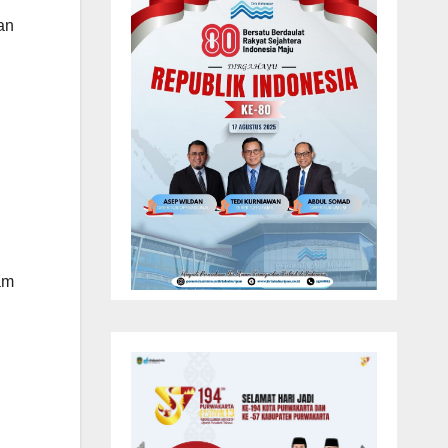
an
am