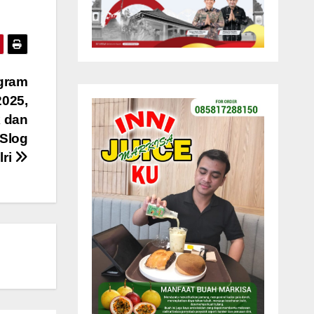
gram
025,
 dan
Slog
lri