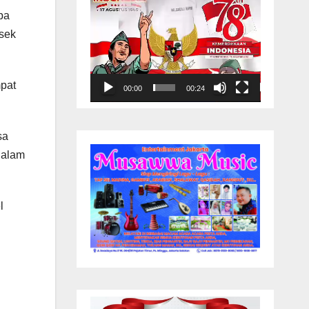
pa
lsek
pat
00:00
00:24
sa
dalam
l