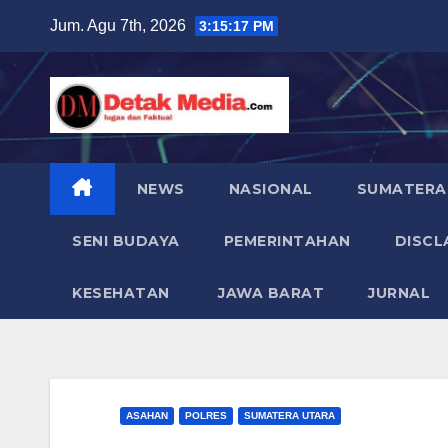
Skip
Jum. Agu 7th, 2026
3:15:18 PM
to
content
NEWS
NASIONAL
SUMATERA
SENI BUDAYA
PEMERINTAHAN
DISCL
KESEHATAN
JAWA BARAT
JURNAL
ASAHAN
POLRES
SUMATERA UTARA