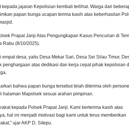
 kepada jajaran Kepolisian kembali terlihat. Warga dari bebera
rimkan papan bunga ucapan terima kasih atas keberhasilan Po
asjid.
olsek Prapat Janji Atas Pengungkapan Kasus Pencurian di Tem
da Rabu (8/10/2025).
i empat desa, yaitu Desa Mekar Sari, Desa Sei Silau Timur, De
 penghargaan atas dedikasi dan kerja cepat pihak kepolisian 
ga.
rkan bahwa papan bunga tersebut telah diterima oleh persone
 di halaman Mapolsek sesuai arahan pimpinan.
akat kepada Polsek Prapat Janji. Kami berterima kasih atas
a, hal ini menjadi motivasi bagi kami untuk terus memberikan
at,” ujar AKP D. Sitepu.