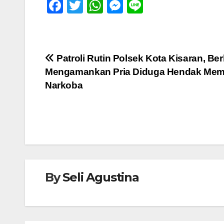
F
T
W
M
Li
a
wi
h
e
n
c
tt
at
ss
e
e
er
s
e
Navigasi
Patroli Rutin Polsek Kota Kisaran, Ber
b
A
n
Mengamankan Pria Diduga Hendak Mem
pos
o
p
g
Narkoba
o
p
er
k
By
Seli Agustina