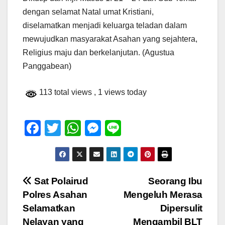
dengan selamat Natal umat Kristiani,
diselamatkan menjadi keluarga teladan dalam
mewujudkan masyarakat Asahan yang sejahtera,
Religius maju dan berkelanjutan. (Agustua
Panggabean)
113 total views
, 1 views today
F
T
W
M
Li
a
wi
h
e
n
c
tt
at
ss
e
e
er
s
e
Navigasi
Sat Polairud
Seorang Ibu
b
A
n
Polres Asahan
Mengeluh Merasa
pos
o
p
g
Selamatkan
Dipersulit
o
p
er
Nelayan yang
Mengambil BLT