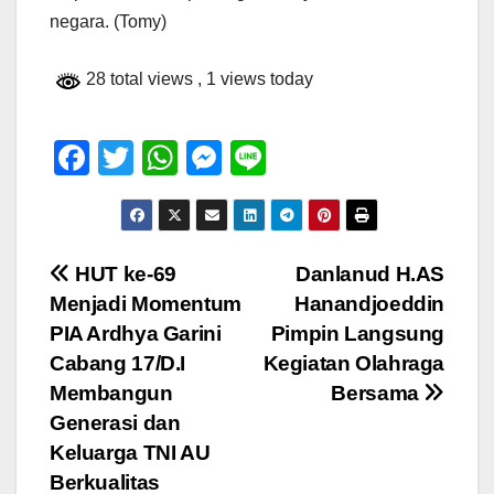
negara. (Tomy)
28 total views
, 1 views today
F
T
W
M
Li
a
wi
h
e
n
c
tt
at
ss
e
e
er
s
e
Navigasi
HUT ke-69
Danlanud H.AS
b
A
n
Menjadi Momentum
Hanandjoeddin
pos
o
p
g
PIA Ardhya Garini
Pimpin Langsung
o
p
er
Cabang 17/D.I
Kegiatan Olahraga
Membangun
Bersama
k
Generasi dan
Keluarga TNI AU
Berkualitas