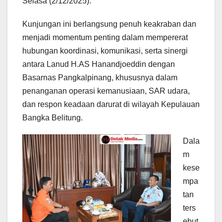
Selasa (2/12/2025).
Kunjungan ini berlangsung penuh keakraban dan
menjadi momentum penting dalam mempererat
hubungan koordinasi, komunikasi, serta sinergi
antara Lanud H.AS Hanandjoeddin dengan
Basarnas Pangkalpinang, khususnya dalam
penanganan operasi kemanusiaan, SAR udara,
dan respon keadaan darurat di wilayah Kepulauan
Bangka Belitung.
Dala
m
kese
mpa
tan
ters
ebut