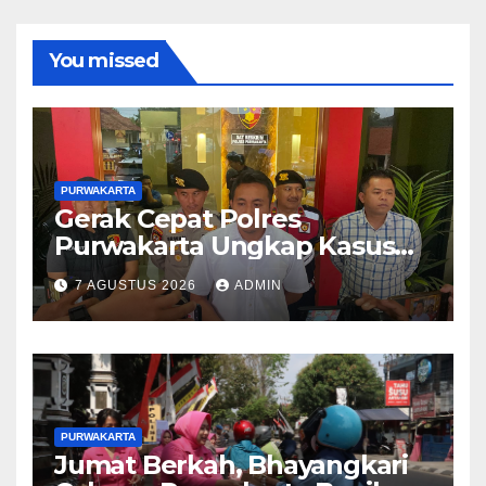
You missed
PURWAKARTA
Gerak Cepat Polres
Purwakarta Ungkap Kasus
Dugaan Pembunuhan di
7 AGUSTUS 2026
ADMIN
Cikopo, Terduga Pelaku
Diamankan Sesaat Setelah
Kejadian
PURWAKARTA
Jumat Berkah, Bhayangkari