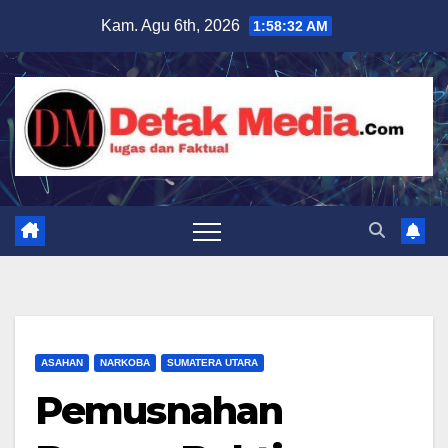
Skip
Kam. Agu 6th, 2026
1:58:34 AM
to
content
ASAHAN
NARKOBA
SUMATERA UTARA
Pemusnahan