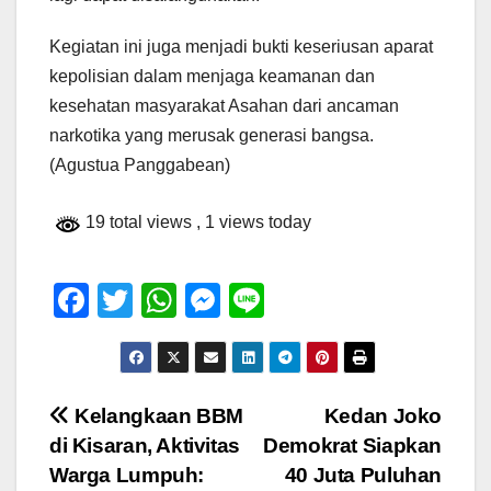
Kegiatan ini juga menjadi bukti keseriusan aparat
kepolisian dalam menjaga keamanan dan
kesehatan masyarakat Asahan dari ancaman
narkotika yang merusak generasi bangsa.
(Agustua Panggabean)
19 total views
, 1 views today
F
T
W
M
Li
a
wi
h
e
n
c
tt
at
ss
e
e
er
s
e
Navigasi
Kelangkaan BBM
Kedan Joko
b
A
n
di Kisaran, Aktivitas
Demokrat Siapkan
pos
o
p
g
Warga Lumpuh:
40 Juta Puluhan