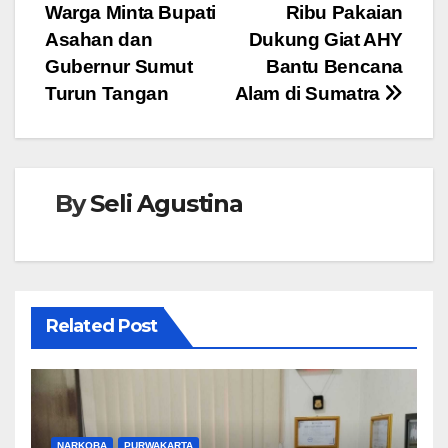
o
p
er
Warga Minta Bupati
Ribu Pakaian
Asahan dan
Dukung Giat AHY
k
Gubernur Sumut
Bantu Bencana
Turun Tangan
Alam di Sumatra
By
Seli Agustina
Related Post
NARKOBA
PURWAKARTA