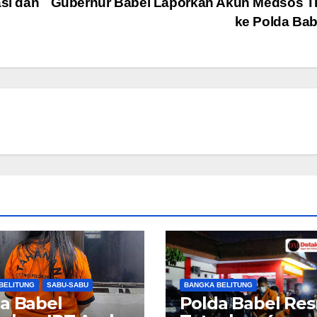
asi dan
Gubernur Babel Laporkan Akun Medsos Ti
ke Polda Ba
BELITUNG
SABU-SABU
BANGKA BELITUNG
a Babel
Polda Babel Re