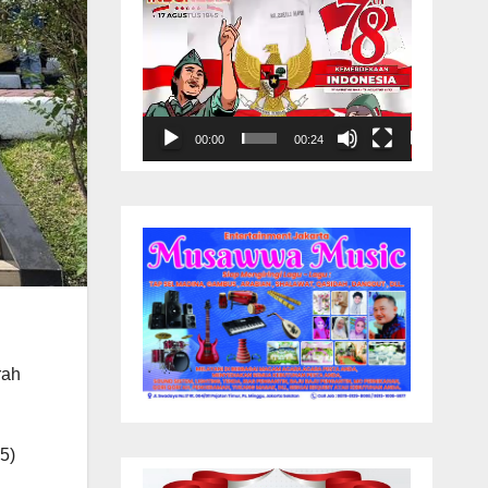
00:00
00:24
rah
5)