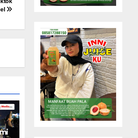
ktok
bel
smi