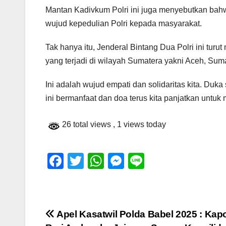
Mantan Kadivkum Polri ini juga menyebutkan bahw
wujud kepedulian Polri kepada masyarakat.
Tak hanya itu, Jenderal Bintang Dua Polri ini tu
yang terjadi di wilayah Sumatera yakni Aceh, Sum
Ini adalah wujud empati dan solidaritas kita. Duk
ini bermanfaat dan doa terus kita panjatkan untuk
26 total views
, 1 views today
F
T
W
M
Li
a
wi
h
e
n
c
tt
at
ss
e
e
er
s
e
Navigasi
Apel Kasatwil Polda Babel 2025 : Kap
b
A
n