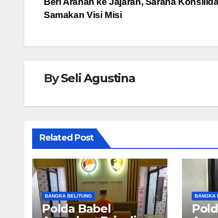
Beri Arahan ke Jajaran, Sarana Konsilid
pos
o
p
g
Samakan Visi Misi
o
p
er
k
By
Seli Agustina
Related Post
BANGKA BELITUNG
BANGKA 
Polda Babel
Pold