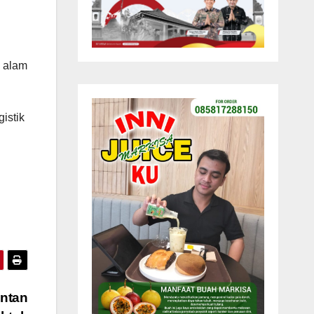
a alam
istik
ntan