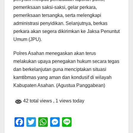
pemeriksaan saksi-saksi, gelar perkara,
pemeriksaan tersangka, serta melengkapi
administrasi penyidikan. Selanjutnya, berkas
perkara akan segera dikirimkan ke Jaksa Penuntut
Umum (JPU).
Polres Asahan menegaskan akan terus
melakukan upaya penegakan hukum secara tegas
dan berkelanjutan guna menciptakan situasi
kamtibmas yang aman dan kondusif di wilayah
Kabupaten Asahan. (Agustua Panggabean)
42 total views
, 1 views today
F
T
W
M
Li
a
wi
h
e
n