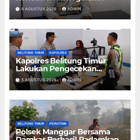
Hukum Terkait Perkara 53
6 AGUSTUS 2026
ADMIN
Ton Pasir Timah Ilegal di
Belitung
BELITUNG TIMUR
KAPOLRES
Kapolres Belitung Timur
Lakukan Pengecekan
Pelayanan SIM, Pastikan
5 AGUSTUS 2026
ADMIN
Pelayanan Prima bagi
Masyarakat
BELITUNG TIMUR
PERISTIWA
Polsek Manggar Bersama
Damkar Berhasil Padamkan