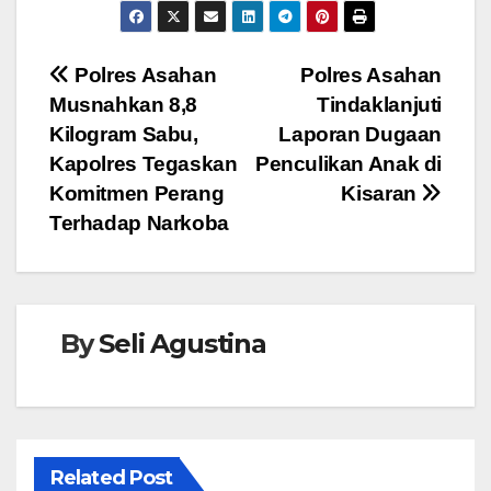
c
tt
at
ss
e
e
er
s
e
Navigasi
Polres Asahan
Polres Asahan
b
A
n
Musnahkan 8,8
Tindaklanjuti
pos
o
p
g
Kilogram Sabu,
Laporan Dugaan
o
p
er
Kapolres Tegaskan
Penculikan Anak di
Komitmen Perang
Kisaran
k
Terhadap Narkoba
By
Seli Agustina
Related Post