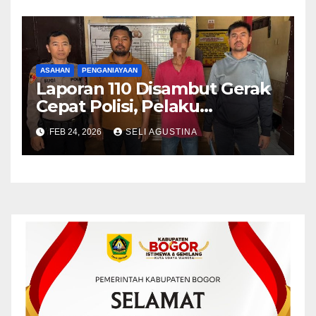
ASAHAN
PENGANIAYAAN
Laporan 110 Disambut Gerak
Cepat Polisi, Pelaku
Penganiayaan di Asahan
FEB 24, 2026
SELI AGUSTINA
Diamankan Hitungan Jam