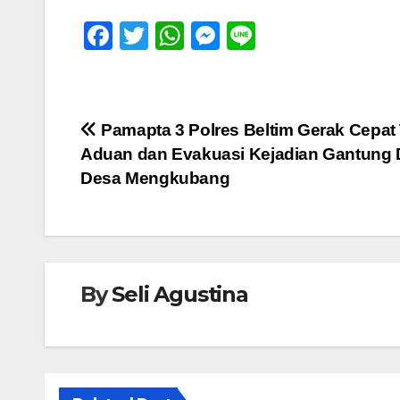
F
T
W
M
Li
a
wi
h
e
n
c
tt
at
ss
e
e
er
s
e
Navigasi
Pamapta 3 Polres Beltim Gerak Cepat
b
A
n
Aduan dan Evakuasi Kejadian Gantung Di
pos
o
p
g
Desa Mengkubang
o
p
er
k
By
Seli Agustina