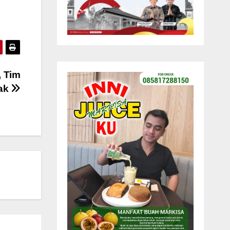
, Tim
dak