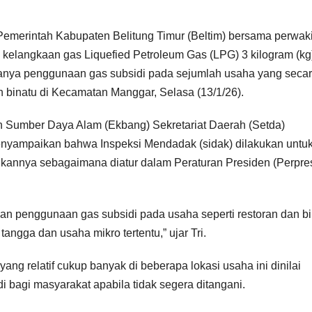
emerintah Kabupaten Belitung Timur (Beltim) bersama perwak
 kelangkaan gas Liquefied Petroleum Gas (LPG) 3 kilogram (kg
danya penggunaan gas subsidi pada sejumlah usaha yang seca
an binatu di Kecamatan Manggar, Selasa (13/1/26).
Sumber Daya Alam (Ekbang) Sekretariat Daerah (Setda)
menyampaikan bahwa Inspeksi Mendadak (sidak) dilakukan untu
ukannya sebagaimana diatur dalam Peraturan Presiden (Perpre
kan penggunaan gas subsidi pada usaha seperti restoran dan bi
tangga dan usaha mikro tertentu,” ujar Tri.
ang relatif cukup banyak di beberapa lokasi usaha ini dinilai
 bagi masyarakat apabila tidak segera ditangani.