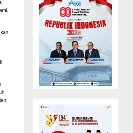
tu
ami.
ikan
di
s
ruh
tan.