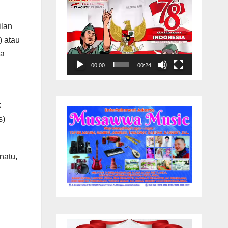
ilan
) atau
ra
00:00
00:24
k
s)
natu,