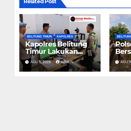
Related Post
BELITUNG TIMUR
KAPOLRES
BELITUN
Kapolres Belitung
Pol
Timur Lakukan
Ber
Pengecekan
Berh
AGU 5, 2026
ADMIN
AGU 5
Pelayanan SIM,
Keba
Pastikan Pelayanan
Des
Prima bagi
Masyarakat