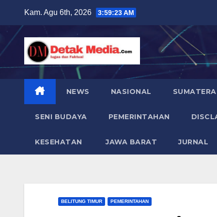
Skip
Kam. Agu 6th, 2026
3:59:24 AM
to
content
NEWS
NASIONAL
SUMATERA
SENI BUDAYA
PEMERINTAHAN
DISCL
KESEHATAN
JAWA BARAT
JURNAL
BELITUNG TIMUR
PEMERINTAHAN