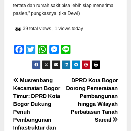
tertata dan rumah sakit bisa lebih siap menerima
pasien,” pungkasnya. (Ika Dewi)
39 total views
, 1 views today
F
T
W
M
Li
a
wi
h
e
n
c
tt
at
ss
e
e
er
s
e
Navigasi
Musrenbang
DPRD Kota Bogor
b
A
n
Kecamatan Bogor
Dorong Pemerataan
pos
o
p
g
Timur: DPRD Kota
Pembangunan
o
p
er
Bogor Dukung
hingga Wilayah
Penuh
Perbatasan Tanah
k
Pembangunan
Sareal
Infrastruktur dan