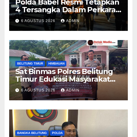
Polda Babel Resmi Tetapkan
4 Tersangka Dalam Perkara
52,5 Ton Pasir Timah Ilegal Di
6 AGUSTUS 2026
ADMIN
Belitung
BELITUNG TIMUR
HIMBAUAN
Sat Binmas Polres Belitung
Timur Edukasi Masyarakat
Desa Padang tentang
6 AGUSTUS 2026
ADMIN
Bahaya Karhutla
BANGKA BELITUNG
POLDA