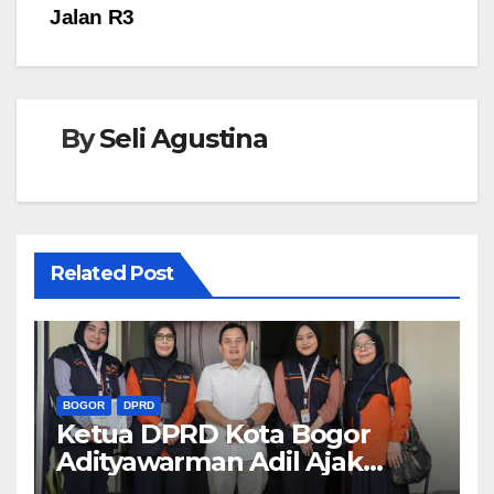
Jalan R3
By
Seli Agustina
Related Post
BOGOR
DPRD
Ketua DPRD Kota Bogor
Adityawarman Adil Ajak
Warga Dukung Sensus