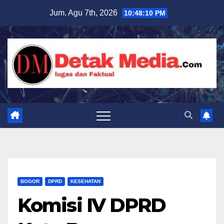
Skip
Jum. Agu 7th, 2026
10:48:12 PM
to
content
BOGOR
DPRD
KESEHATAN
Komisi IV DPRD