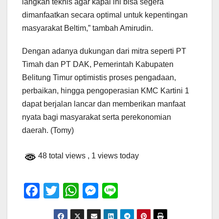
langkah teknis agar kapal ini bisa segera
dimanfaatkan secara optimal untuk kepentingan
masyarakat Beltim,” tambah Amirudin.
Dengan adanya dukungan dari mitra seperti PT
Timah dan PT DAK, Pemerintah Kabupaten
Belitung Timur optimistis proses pengadaan,
perbaikan, hingga pengoperasian KMC Kartini 1
dapat berjalan lancar dan memberikan manfaat
nyata bagi masyarakat serta perekonomian
daerah. (Tomy)
48 total views
, 1 views today
F
T
W
M
Li
a
wi
h
e
n