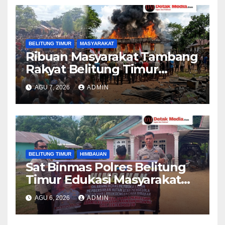
BELITUNG TIMUR
MASYARAKAT
Ribuan Masyarakat Tambang
Rakyat Belitung Timur
Geruduk Kantor PT.Timah
AGU 7, 2026
ADMIN
Beltim Spontan
Membakarnya
BELITUNG TIMUR
HIMBAUAN
Sat Binmas Polres Belitung
Timur Edukasi Masyarakat
Desa Padang tentang
AGU 6, 2026
ADMIN
Bahaya Karhutla