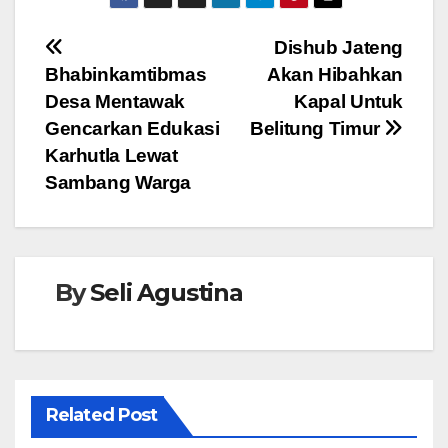
c
tt
at
ss
e
e
er
s
e
Navigasi
Dishub Jateng
b
A
n
Bhabinkamtibmas
Akan Hibahkan
pos
o
p
g
Desa Mentawak
Kapal Untuk
o
p
er
Gencarkan Edukasi
Belitung Timur
Karhutla Lewat
k
Sambang Warga
By
Seli Agustina
Related Post