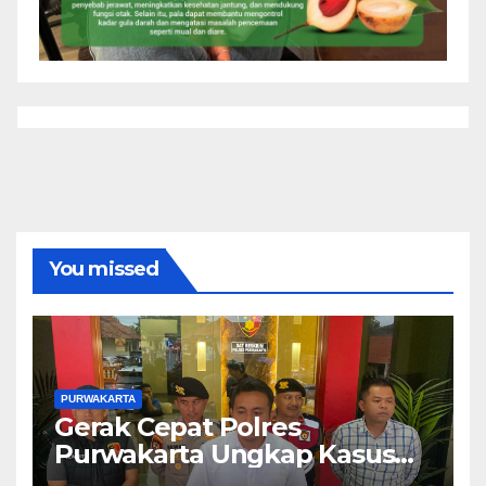
You missed
PURWAKARTA
Gerak Cepat Polres
Purwakarta Ungkap Kasus
Dugaan Pembunuhan di