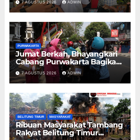
7 AGUSTUS 2026
ADMIN
Cikopo, Terduga Pelaku
Diamankan Sesaat Setelah
Kejadian
PURWAKARTA
Jumat Berkah, Bhayangkari
Cabang Purwakarta Bagikan
Paket Makan Siang kepada
7 AGUSTUS 2026
ADMIN
Masyarakat
BELITUNG TIMUR
MASYARAKAT
Ribuan Masyarakat Tambang
Rakyat Belitung Timur