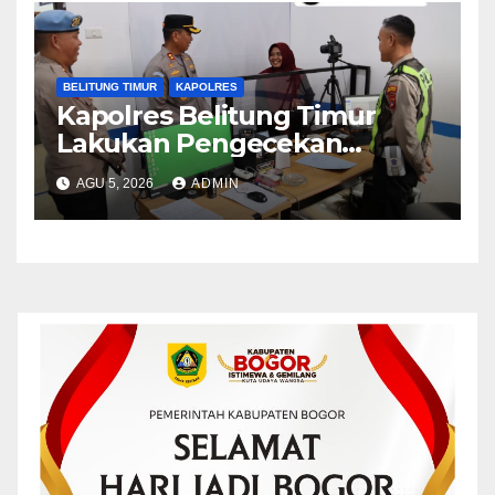
BELITUNG TIMUR
KAPOLRES
Kapolres Belitung Timur
Lakukan Pengecekan
Pelayanan SIM, Pastikan
AGU 5, 2026
ADMIN
Pelayanan Prima bagi
Masyarakat