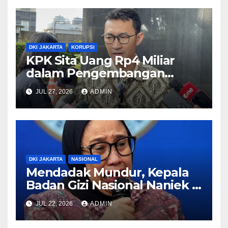
DKI JAKARTA
KORUPSI
KPK Sita Uang Rp4 Miliar
dalam Pengembangan
Kasus Dugaan Korupsi di
JUL 27, 2026
ADMIN
Rejang Lebong
DKI JAKARTA
NASIONAL
Mendadak Mundur, Kepala
Badan Gizi Nasional Naniek S.
Deyang Pamit Jalani
JUL 22, 2026
ADMIN
Pengobatan