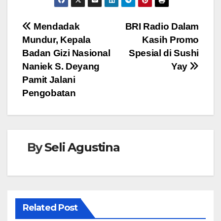
c
tt
at
ss
e
e
er
s
e
Navigasi
Mendadak
BRI Radio Dalam
b
A
n
Mundur, Kepala
Kasih Promo
pos
o
p
g
Badan Gizi Nasional
Spesial di Sushi
o
p
er
Naniek S. Deyang
Yay
Pamit Jalani
k
Pengobatan
By
Seli Agustina
Related Post