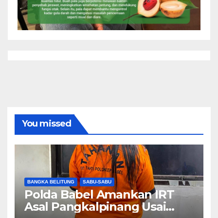
You missed
BANGKA BELITUNG
SABU-SABU
Polda Babel Amankan IRT
Asal Pangkalpinang Usai