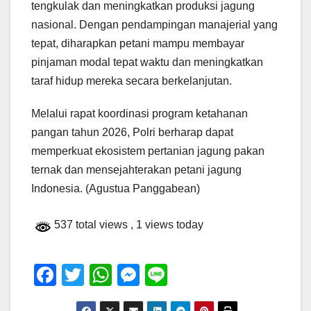
tengkulak dan meningkatkan produksi jagung
nasional. Dengan pendampingan manajerial yang
tepat, diharapkan petani mampu membayar
pinjaman modal tepat waktu dan meningkatkan
taraf hidup mereka secara berkelanjutan.
Melalui rapat koordinasi program ketahanan
pangan tahun 2026, Polri berharap dapat
memperkuat ekosistem pertanian jagung pakan
ternak dan mensejahterakan petani jagung
Indonesia. (Agustua Panggabean)
537 total views
, 1 views today
F
T
W
M
Li
a
wi
h
e
n