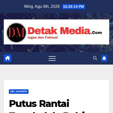
Skip
Ming. Agu 9th, 2026
10:25:16 PM
to
content
DKI JAKARTA
Putus Rantai