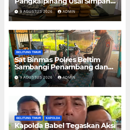
Pangkalpinang Usai Simpan
12,8 Kilogram Ganja di Rumah
9 AGUSTUS 2026
ADMIN
BELITUNG TIMUR
Sat Binmas Polres Beltim
Sambangi Penambang dan
Sampaikan Imbauan
9 AGUSTUS 2026
ADMIN
Kamtibmas
BELITUNG TIMUR
KAPOLDA
Kapolda Babel Tegaskan Aksi