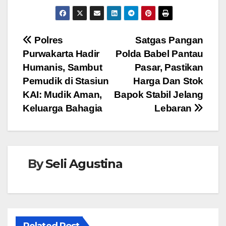
a
wi
h
e
n
c
tt
at
ss
e
e
er
s
e
Navigasi
Polres
Satgas Pangan
b
A
n
Purwakarta Hadir
Polda Babel Pantau
pos
o
p
g
Humanis, Sambut
Pasar, Pastikan
o
p
er
Pemudik di Stasiun
Harga Dan Stok
KAI: Mudik Aman,
Bapok Stabil Jelang
k
Keluarga Bahagia
Lebaran
By
Seli Agustina
Related Post