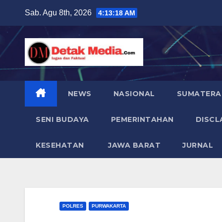
Skip
Sab. Agu 8th, 2026
4:13:19 AM
to
content
NEWS
NASIONAL
SUMATERA
SENI BUDAYA
PEMERINTAHAN
DISCL
KESEHATAN
JAWA BARAT
JURNAL
POLRES
PURWAKARTA