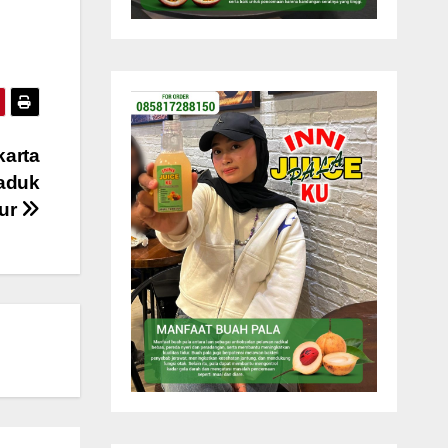
karta
Waduk
hur