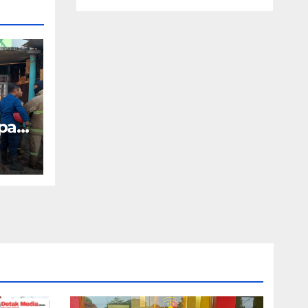
pat
ah,
l