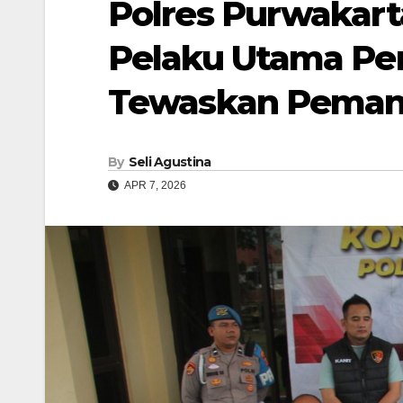
Polres Purwakart
Pelaku Utama Pe
Tewaskan Peman
By
Seli Agustina
APR 7, 2026