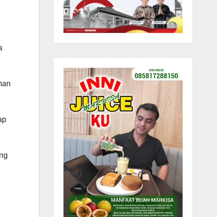
a
man
ap
ng