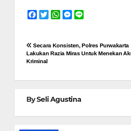
F
T
W
M
Li
a
wi
h
e
n
c
tt
at
ss
e
e
er
s
e
Navigasi
Secara Konsisten, Polres Purwakarta
b
A
n
Lakukan Razia Miras Untuk Menekan Ak
pos
o
p
g
Kriminal
o
p
er
k
By
Seli Agustina