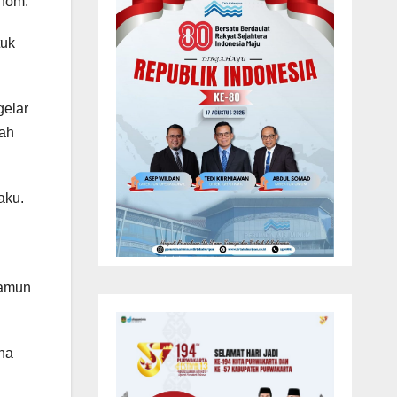
Anom.
tuk
gelar
mah
aku.
namun
na