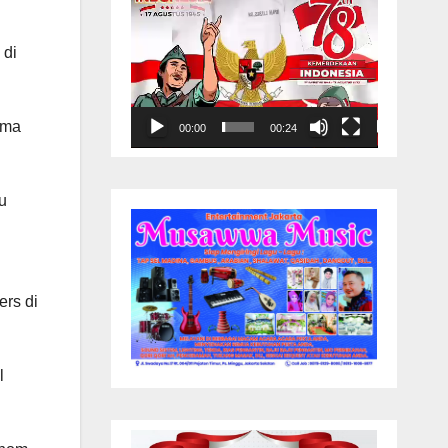
 di
ama
00:00
00:24
u
ers di
l