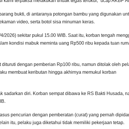
di kami terpaksa melakukan tindak tegas terukur,” ucap AKBP 
barang bukti, di antaranya potongan bambu yang digunakan un
ekaman video, serta botol sisa minuman keras.
(4/4/2026) sekitar pukul 15.00 WIB. Saat itu, korban tengah meng
alam kondisi mabuk meminta uang Rp500 ribu kepada tuan ru
dituruti dengan pemberian Rp100 ribu, namun ditolak oleh pel
elaku membuat keributan hingga akhirnya memukul korban
dak sadarkan diri. Korban sempat dibawa ke RS Bakti Husada, 
IB.
asus pencurian dengan pemberatan (curat) yang pernah dipida
in itu, pelaku juga diketahui tidak memiliki pekerjaan tetap.