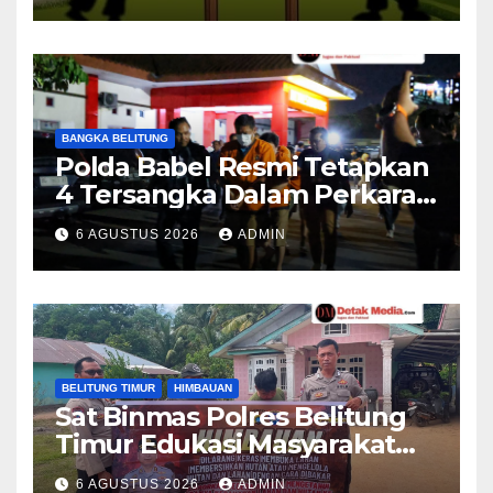
BANGKA BELITUNG
Polda Babel Resmi Tetapkan
4 Tersangka Dalam Perkara
52,5 Ton Pasir Timah Ilegal Di
6 AGUSTUS 2026
ADMIN
Belitung
BELITUNG TIMUR
HIMBAUAN
Sat Binmas Polres Belitung
Timur Edukasi Masyarakat
Desa Padang tentang
6 AGUSTUS 2026
ADMIN