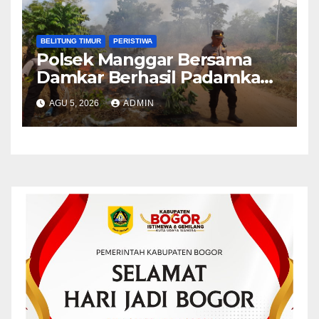
BELITUNG TIMUR
PERISTIWA
Polsek Manggar Bersama
Damkar Berhasil Padamkan
Kebakaran Lahan di Desa
AGU 5, 2026
ADMIN
Sukamandi