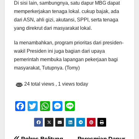
Di sisi lain, sambungnya, satu dapur MBG dapat
memperkerjakan tenaga lokal. cukup bajak, ada
dari ASN, ahli gizi, akutansi, SPPI, serta tenaga
yang direkrut dari masyarakat lokal.
Ia menambahkan, program prioritas dari presiden-
wakil Presiden ini juga bagian dari upaya
pemerintah membuka lapangan pekerjaan bagi
masyarakat, Tutupnya. (Tomy)
24 total views
, 1 views today
F
T
W
M
Li
a
wi
h
e
n
c
tt
at
ss
e
e
er
s
e
Polres Belitung
Peresmian Dapur