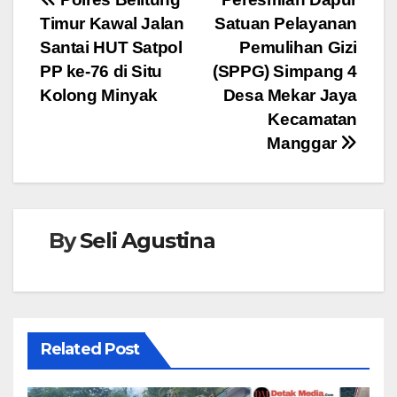
Navigasi
b
A
n
Timur Kawal Jalan
Satuan Pelayanan
pos
o
p
g
Santai HUT Satpol
Pemulihan Gizi
o
p
er
PP ke-76 di Situ
(SPPG) Simpang 4
Kolong Minyak
Desa Mekar Jaya
k
Kecamatan
Manggar
By
Seli Agustina
Related Post