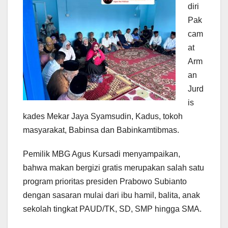
diri
Pak
cam
at
Arm
an
Jurd
is
kades Mekar Jaya Syamsudin, Kadus, tokoh
masyarakat, Babinsa dan Babinkamtibmas.
Pemilik MBG Agus Kursadi menyampaikan,
bahwa makan bergizi gratis merupakan salah satu
program prioritas presiden Prabowo Subianto
dengan sasaran mulai dari ibu hamil, balita, anak
sekolah tingkat PAUD/TK, SD, SMP hingga SMA.