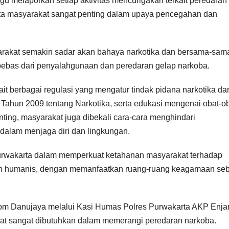
gu melaporkan setiap aktivitas mencurigakan terkait peredaran
rta masyarakat sangat penting dalam upaya pencegahan dan
arakat semakin sadar akan bahaya narkotika dan bersama-sam
bebas dari penyalahgunaan dan peredaran gelap narkoba.
ait berbagai regulasi yang mengatur tindak pidana narkotika da
Tahun 2009 tentang Narkotika, serta edukasi mengenai obat-o
nting, masyarakat juga dibekali cara-cara menghindari
 dalam menjaga diri dan lingkungan.
s Purwakarta dalam memperkuat ketahanan masyarakat terhadap
an humanis, dengan memanfaatkan ruang-ruang keagamaan se
om Danujaya melalui Kasi Humas Polres Purwakarta AKP Enja
at sangat dibutuhkan dalam memerangi peredaran narkoba.