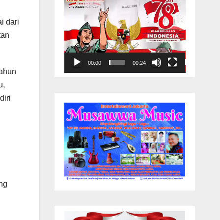
i dari
tan
00:00
00:24
Tahun
u,
iri
ng