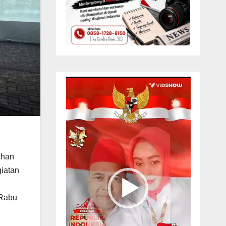
Pemutar
Video
uhan
iatan
 Rabu