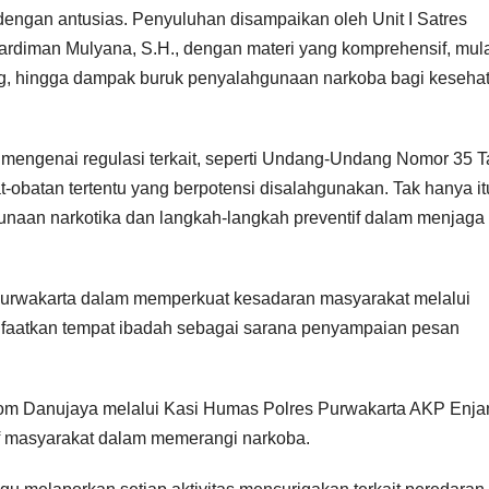
engan antusias. Penyuluhan disampaikan oleh Unit I Satres
rdiman Mulyana, S.H., dengan materi yang komprehensif, mula
ang, hingga dampak buruk penyalahgunaan narkoba bagi keseha
 mengenai regulasi terkait, seperti Undang-Undang Nomor 35 
t-obatan tertentu yang berpotensi disalahgunakan. Tak hanya it
unaan narkotika dan langkah-langkah preventif dalam menjaga d
 Purwakarta dalam memperkuat kesadaran masyarakat melalui
faatkan tempat ibadah sebagai sarana penyampaian pesan
om Danujaya melalui Kasi Humas Polres Purwakarta AKP Enja
if masyarakat dalam memerangi narkoba.