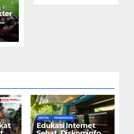
ter
as
asi
DEPOK
PENDIDIKAN
kat
Edukasi Internet
t
Sehat, Diskominfo