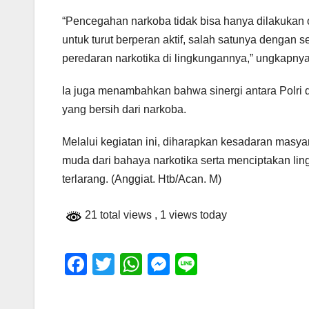
“Pencegahan narkoba tidak bisa hanya dilakukan
untuk turut berperan aktif, salah satunya dengan
peredaran narkotika di lingkungannya,” ungkapnya
Ia juga menambahkan bahwa sinergi antara Polri
yang bersih dari narkoba.
Melalui kegiatan ini, diharapkan kesadaran masy
muda dari bahaya narkotika serta menciptakan li
terlarang. (Anggiat. Htb/Acan. M)
21 total views
, 1 views today
F
T
W
M
Li
a
wi
h
e
n
c
tt
at
ss
e