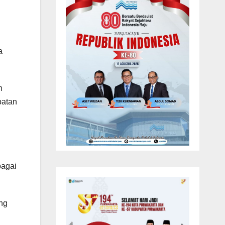
a
n
batan
bagai
ng