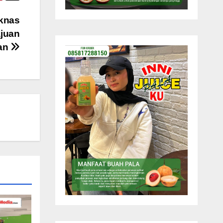
iknas
ajuan
an