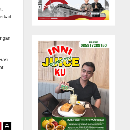
at
erkait
ungan
rasi
at