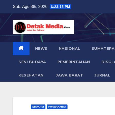
Skip
Sab. Agu 8th, 2026
6:23:16 PM
to
content
NEWS
NASIONAL
SUMATERA
SENI BUDAYA
PEMERINTAHAN
DISCL
KESEHATAN
JAWA BARAT
JURNAL
EDUKASI
PURWAKARTA