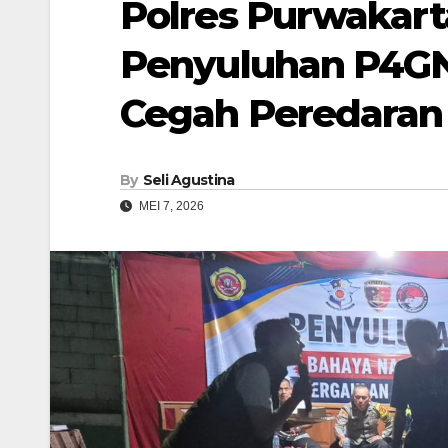
Polres Purwakar
Penyuluhan P4GN
Cegah Peredaran
By
Seli Agustina
MEI 7, 2026