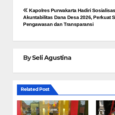
e
er
s
e
Navigasi
Kapolres Purwakarta Hadiri Sosialisas
b
A
n
Akuntabilitas Dana Desa 2026, Perkuat S
pos
o
p
g
Pengawasan dan Transparansi
o
p
er
k
By
Seli Agustina
Related Post