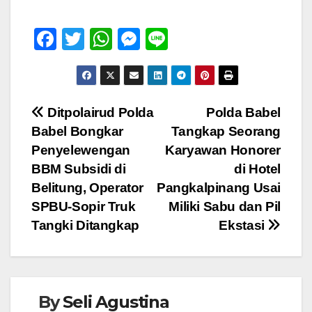
F
T
W
M
Li
a
wi
h
e
n
c
tt
at
ss
e
e
er
s
e
Navigasi
Ditpolairud Polda
Polda Babel
b
A
n
Babel Bongkar
Tangkap Seorang
pos
o
p
g
Penyelewengan
Karyawan Honorer
o
p
er
BBM Subsidi di
di Hotel
Belitung, Operator
Pangkalpinang Usai
k
SPBU-Sopir Truk
Miliki Sabu dan Pil
Tangki Ditangkap
Ekstasi
By
Seli Agustina