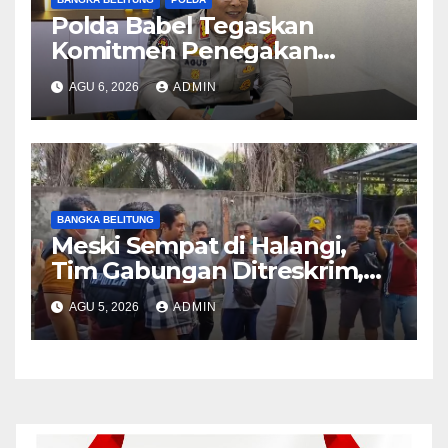
Polda Babel Tegaskan
Komitmen Penegakan
Hukum Terkait Perkara 53
AGU 6, 2026
ADMIN
Ton Pasir Timah Ilegal di
Belitung
BANGKA BELITUNG
Meski Sempat di Halangi,
Tim Gabungan Ditreskrim,
Berhasil untuk
AGU 5, 2026
ADMIN
Mengamankan Biji Timah
Ilegal Sebanyak 53 Ton