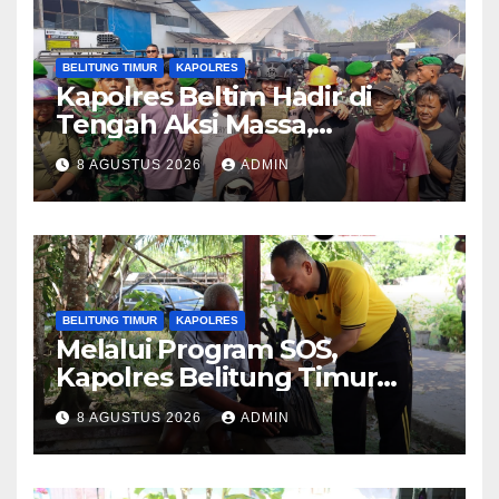
BELITUNG TIMUR
KAPOLRES
Kapolres Beltim Hadir di
Tengah Aksi Massa,
Kedepankan Pendekatan
8 AGUSTUS 2026
ADMIN
Humanis dan Jembatani
Aspirasi Masyarakat
BELITUNG TIMUR
KAPOLRES
Melalui Program SOS,
Kapolres Belitung Timur
Sambang Warga yang
8 AGUSTUS 2026
ADMIN
Sedang Sakit