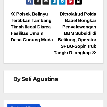
c
tt
at
ss
e
e
er
s
e
Navigasi
Polsek Belinyu
Ditpolairud Polda
b
A
n
Tertibkan Tambang
Babel Bongkar
pos
o
p
g
Timah Ilegal Diarea
Penyelewengan
o
p
er
Fasilitas Umum
BBM Subsidi di
Desa Gunung Muda
Belitung, Operator
k
SPBU-Sopir Truk
Tangki Ditangkap
By
Seli Agustina