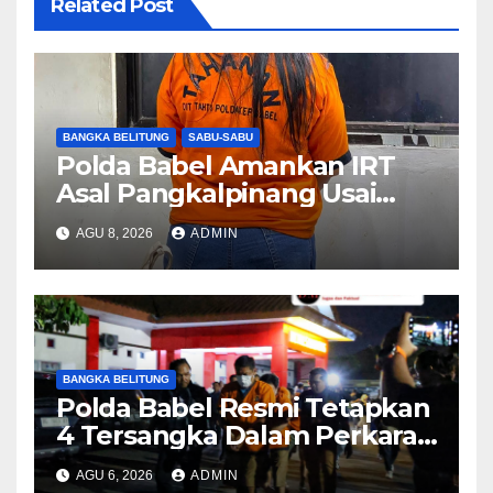
Related Post
BANGKA BELITUNG
SABU-SABU
Polda Babel Amankan IRT
Asal Pangkalpinang Usai
Kedapatan Miliki Sabu
AGU 8, 2026
ADMIN
BANGKA BELITUNG
Polda Babel Resmi Tetapkan
4 Tersangka Dalam Perkara
52,5 Ton Pasir Timah Ilegal Di
AGU 6, 2026
ADMIN
Belitung