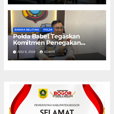
BANGKA BELITUNG
POLDA
Polda Babel Tegaskan
Komitmen Penegakan
Hukum Terkait Perkara 53
AGU 6, 2026
ADMIN
Ton Pasir Timah Ilegal di
Belitung