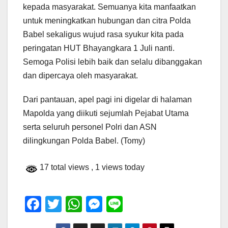
kepada masyarakat. Semuanya kita manfaatkan
untuk meningkatkan hubungan dan citra Polda
Babel sekaligus wujud rasa syukur kita pada
peringatan HUT Bhayangkara 1 Juli nanti.
Semoga Polisi lebih baik dan selalu dibanggakan
dan dipercaya oleh masyarakat.
Dari pantauan, apel pagi ini digelar di halaman
Mapolda yang diikuti sejumlah Pejabat Utama
serta seluruh personel Polri dan ASN
dilingkungan Polda Babel. (Tomy)
17 total views
, 1 views today
F
T
W
M
Li
a
wi
h
e
n