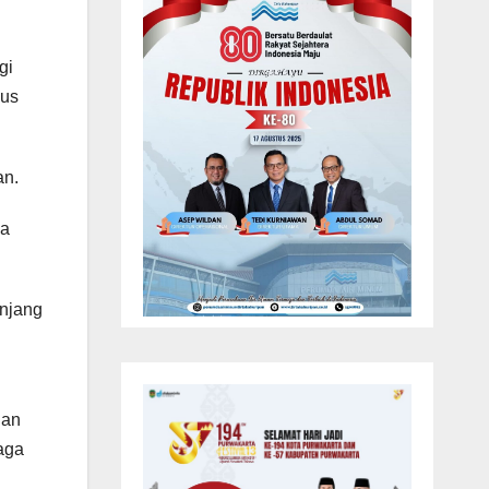
gi
gus
an.
ya
Enjang
ian
aga