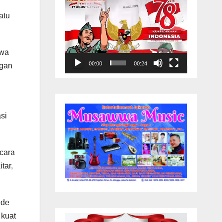
atu
awa
00:00
00:24
ngan
si
ecara
tar,
ede
 kuat