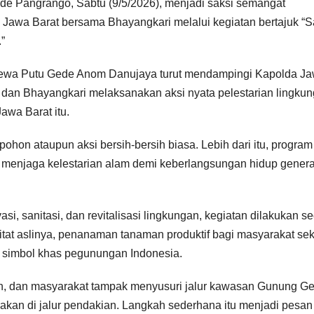
de Pangrango, Sabtu (9/5/2026), menjadi saksi semangat
Jawa Barat bersama Bhayangkari melalui kegiatan bertajuk “S
”
 Dewa Putu Gede Anom Danujaya turut mendampingi Kapolda J
 dan Bhayangkari melaksanakan aksi nyata pelestarian lingku
wa Barat itu.
hon ataupun aksi bersih-bersih biasa. Lebih dari itu, program
 menjaga kelestarian alam demi keberlangsungan hidup genera
i, sanitasi, dan revitalisasi lingkungan, kegiatan dilakukan s
tat aslinya, penanaman tanaman produktif bagi masyarakat seki
simbol khas pegunungan Indonesia.
wan, dan masyarakat tampak menyusuri jalur kawasan Gunung G
an di jalur pendakian. Langkah sederhana itu menjadi pesan