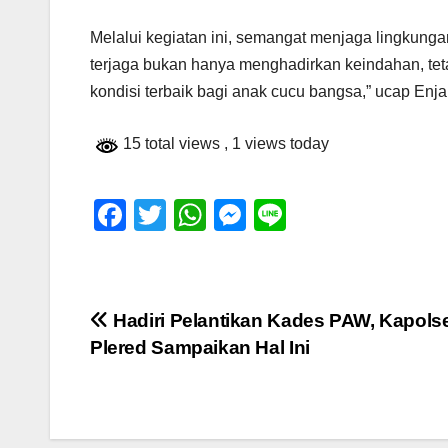
Melalui kegiatan ini, semangat menjaga lingkung
terjaga bukan hanya menghadirkan keindahan, tet
kondisi terbaik bagi anak cucu bangsa,” ucap Enja
15 total views
, 1 views today
F
T
W
M
Li
a
wi
h
e
n
c
tt
at
ss
e
e
er
s
e
Navigasi
Hadiri Pelantikan Kades PAW, Kapols
b
A
n
Plered Sampaikan Hal Ini
pos
o
p
g
o
p
er
k