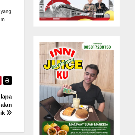
 yang
am
elapa
jalan
ik