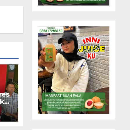
res
gkap