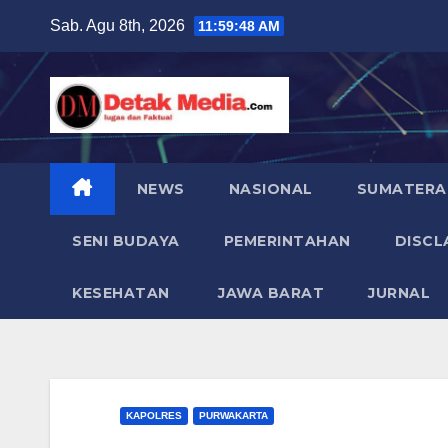
Skip
Sab. Agu 8th, 2026
11:59:50 AM
to
content
NEWS
NASIONAL
SUMATERA
SENI BUDAYA
PEMERINTAHAN
DISCL
KESEHATAN
JAWA BARAT
JURNAL
KAPOLRES
PURWAKARTA