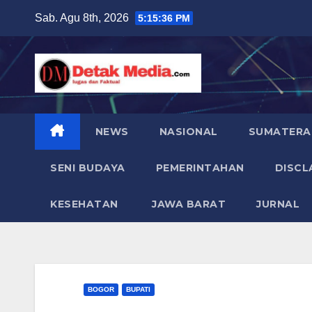
Skip
Sab. Agu 8th, 2026
5:15:38 PM
to
content
NEWS
NASIONAL
SUMATERA
SENI BUDAYA
PEMERINTAHAN
DISCL
KESEHATAN
JAWA BARAT
JURNAL
BOGOR
BUPATI