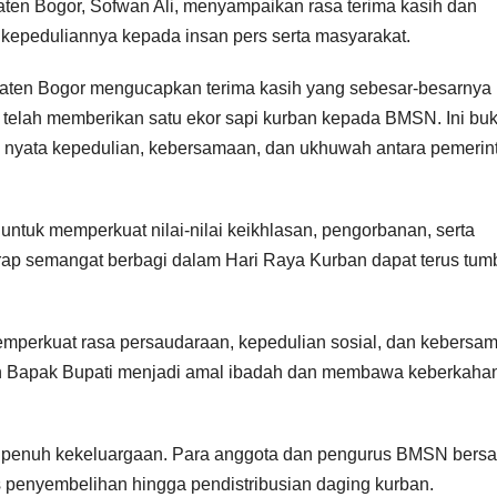
en Bogor, Sofwan Ali, menyampaikan rasa terima kasih dan
 kepeduliannya kepada insan pers serta masyarakat.
aten Bogor mengucapkan terima kasih yang sebesar-besarnya
telah memberikan satu ekor sapi kurban kepada BMSN. Ini bu
k nyata kepedulian, kebersamaan, dan ukhuwah antara pemerin
ntuk memperkuat nilai-nilai keikhlasan, pengorbanan, serta
harap semangat berbagi dalam Hari Raya Kurban dapat terus tu
emperkuat rasa persaudaraan, kepedulian sosial, dan kebersa
an Bapak Bupati menjadi amal ibadah dan membawa keberkahan
penuh kekeluargaan. Para anggota dan pengurus BMSN bers
s penyembelihan hingga pendistribusian daging kurban.