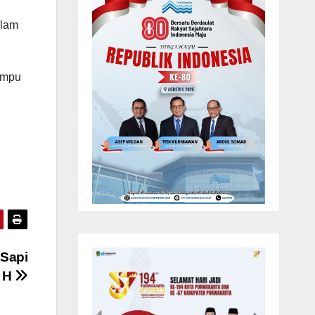
alam
ampu
 Sapi
7 H