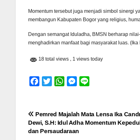
Momentum tersebut juga menjadi simbol sinergi 
membangun Kabupaten Bogor yang religius, hum
Dengan semangat Iduladha, BMSN berharap nilai-n
menghadirkan manfaat bagi masyarakat luas. (Ika
18 total views
, 1 views today
F
T
W
M
Li
a
wi
h
e
n
c
tt
at
ss
e
e
er
s
e
Navigasi
Pemred Majalah Mata Lensa Ika Cand
b
A
n
Dewi, S.H: Idul Adha Momentum Kepedu
pos
o
p
g
dan Persaudaraan