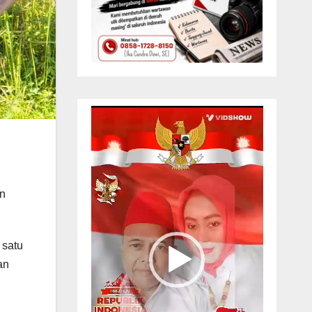
Pemutar
Video
an
 satu
an