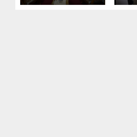
Wamenhan RI
Pers
Peme
Era 