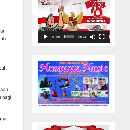
kan
00:00
00:24
tah
mbuh
maan
 bagi
ama