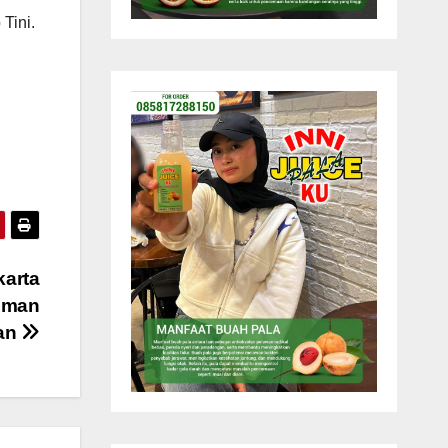
Tini.
karta
doman
an