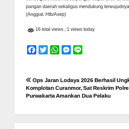
pangan daerah sekaligus mendukung terwujudnya I
(Anggiat. Htb/Asep)
16 total views
, 1 views today
F
T
W
M
Li
a
wi
h
e
n
c
tt
at
ss
e
e
er
s
e
Navigasi
Ops Jaran Lodaya 2026 Berhasil Ung
b
A
n
Komplotan Curanmor, Sat Reskrim Polre
pos
o
p
g
Purwakarta Amankan Dua Pelaku
o
p
er
k