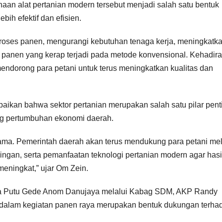
n alat pertanian modern tersebut menjadi salah satu bentuk
bih efektif dan efisien.
ses panen, mengurangi kebutuhan tenaga kerja, meningkatk
il panen yang kerap terjadi pada metode konvensional. Kehadir
mendorong para petani untuk terus meningkatkan kualitas dan
aikan bahwa sektor pertanian merupakan salah satu pilar pent
g pertumbuhan ekonomi daerah.
ama. Pemerintah daerah akan terus mendukung para petani mel
ngan, serta pemanfaatan teknologi pertanian modern agar hasi
eningkat,” ujar Om Zein.
ewa Putu Gede Anom Danujaya melalui Kabag SDM, AKP Randy
i dalam kegiatan panen raya merupakan bentuk dukungan terha