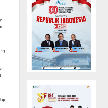
an
an
ing
alui
l
dap