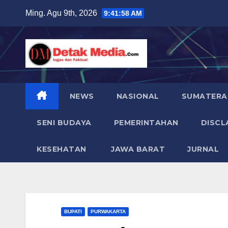
Skip
Ming. Agu 9th, 2026
9:41:59 AM
to
content
NEWS
NASIONAL
SUMATERA
SENI BUDAYA
PEMERINTAHAN
DISCL
KESEHATAN
JAWA BARAT
JURNAL
BUPATI
PURWAKARTA