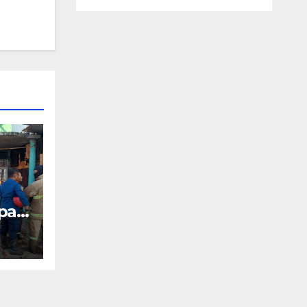
pat
ah,
l