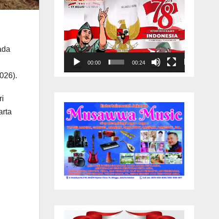
ada
00:00
00:24
026).
ri
arta