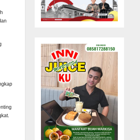
uh
dan
g
ungkap
nting
kat.