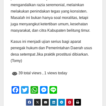
mengandalkan razia seremonial, melainkan
melakukan penindakan tegas yang konsisten.
Masalah ini bukan hanya soal moralitas, tetapi
juga menyangkut ketertiban umum, kesehatan
masyarakat, dan citra Kabupaten belitung timur.
Kasus ini menjadi ujian serius bagi aparat
penegak hukum dan Pemerintahan Daerah usus
desa setempat Jika praktik prostitusi dibiarkan.
(Tomy)
39 total views
, 1 views today
F
T
W
M
Li
a
wi
h
e
n
c
tt
at
ss
e