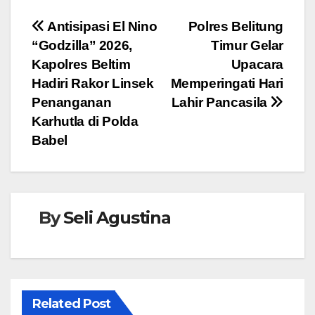
e
er
s
e
Navigasi
Antisipasi El Nino
Polres Belitung
b
A
n
“Godzilla” 2026,
Timur Gelar
pos
o
p
g
Kapolres Beltim
Upacara
o
p
er
Hadiri Rakor Linsek
Memperingati Hari
Penanganan
Lahir Pancasila
k
Karhutla di Polda
Babel
By
Seli Agustina
Related Post