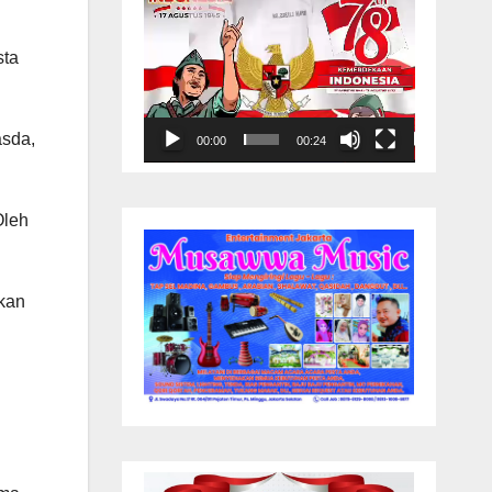
sta
asda,
00:00
00:24
Oleh
rkan