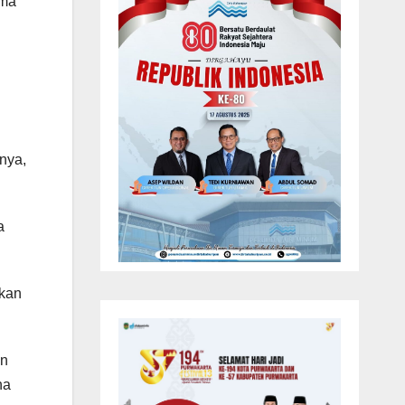
ama
nya,
a
skan
an
na