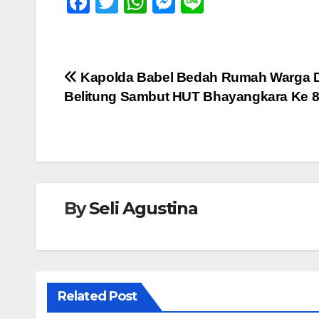
F
T
W
M
Li
a
wi
h
e
n
c
tt
at
ss
e
e
er
s
e
Navigasi
Kapolda Babel Bedah Rumah Warga D
b
A
n
Belitung Sambut HUT Bhayangkara Ke 
pos
o
p
g
o
p
er
k
By
Seli Agustina
Related Post