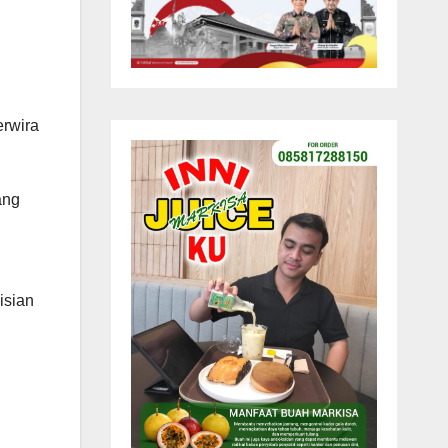
erwira
ang
isian