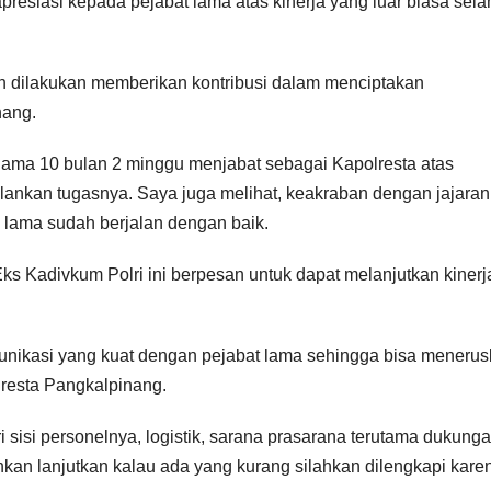
resiasi kepada pejabat lama atas kinerja yang luar biasa sel
h dilakukan memberikan kontribusi dalam menciptakan
nang.
ama 10 bulan 2 minggu menjabat sebagai Kapolresta atas
lankan tugasnya. Saya juga melihat, keakraban dengan jajaran
 lama sudah berjalan dengan baik.
s Kadivkum Polri ini berpesan untuk dapat melanjutkan kinerj
omunikasi yang kuat dengan pejabat lama sehingga bisa meneru
lresta Pangkalpinang.
 sisi personelnya, logistik, sarana prasarana terutama dukung
ahkan lanjutkan kalau ada yang kurang silahkan dilengkapi kare