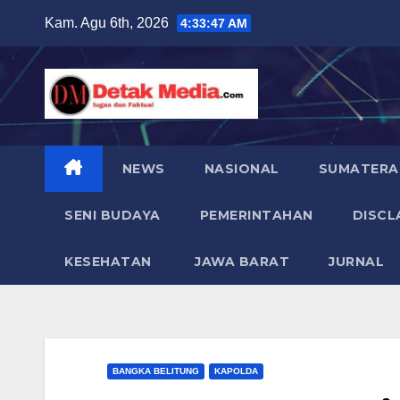
Skip
Kam. Agu 6th, 2026
4:33:48 AM
to
content
NEWS
NASIONAL
SUMATERA
SENI BUDAYA
PEMERINTAHAN
DISCL
KESEHATAN
JAWA BARAT
JURNAL
BANGKA BELITUNG
KAPOLDA