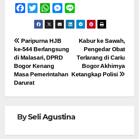
F
T
W
M
Li
a
wi
h
e
n
c
tt
at
ss
e
e
er
s
e
Navigasi
Paripurna HJB
Kabur ke Sawah,
b
A
n
ke-544 Berlangsung
Pengedar Obat
pos
o
p
g
di Malasari, DPRD
Terlarang di Cariu
o
p
er
Bogor Kenang
Bogor Akhirnya
Masa Pemerintahan
Ketangkap Polisi
k
Darurat
By
Seli Agustina