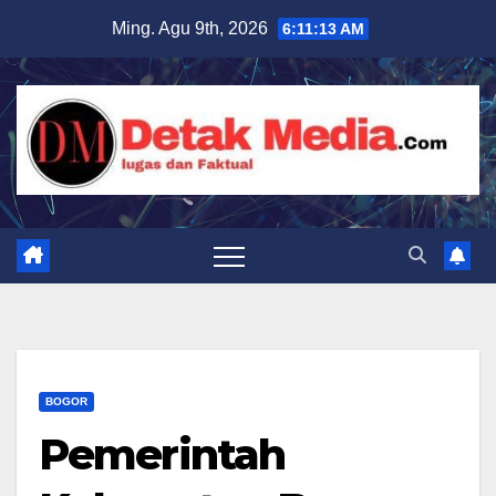
Skip
Ming. Agu 9th, 2026
6:11:14 AM
to
content
BOGOR
Pemerintah