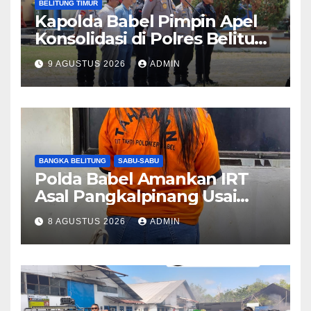
BELITUNG TIMUR
Kapolda Babel Pimpin Apel
Konsolidasi di Polres Belitung
Timur, Pastikan Kesiapan
9 AGUSTUS 2026
ADMIN
Pengamanan dan Pelayanan
Masyarakat
BANGKA BELITUNG
SABU-SABU
Polda Babel Amankan IRT
Asal Pangkalpinang Usai
Kedapatan Miliki Sabu
8 AGUSTUS 2026
ADMIN