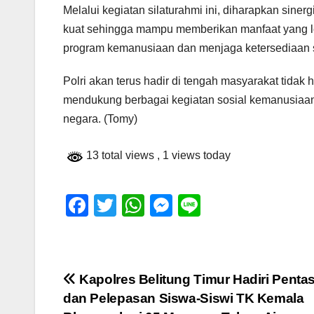
Melalui kegiatan silaturahmi ini, diharapkan sin
kuat sehingga mampu memberikan manfaat yang l
program kemanusiaan dan menjaga ketersediaan s
Polri akan terus hadir di tengah masyarakat tidak
mendukung berbagai kegiatan sosial kemanusiaa
negara. (Tomy)
13 total views
, 1 views today
F
T
W
M
Li
a
wi
h
e
n
c
tt
at
ss
e
e
er
s
e
Navigasi
Kapolres Belitung Timur Hadiri Penta
b
A
n
dan Pelepasan Siswa-Siswi TK Kemala
pos