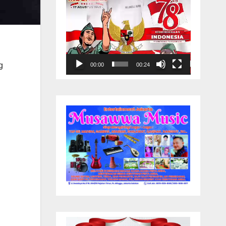
g
00:00
00:24
h