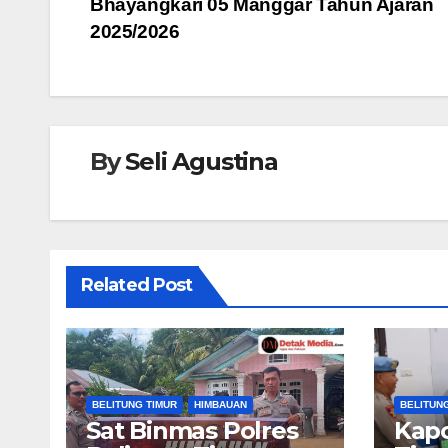
o
p
g
Bhayangkari 05 Manggar Tahun Ajaran
o
p
er
2025/2026
k
By
Seli Agustina
Related Post
BELITUNG TIMUR
HIMBAUAN
BELITUN
Sat Binmas Polres
Kapo