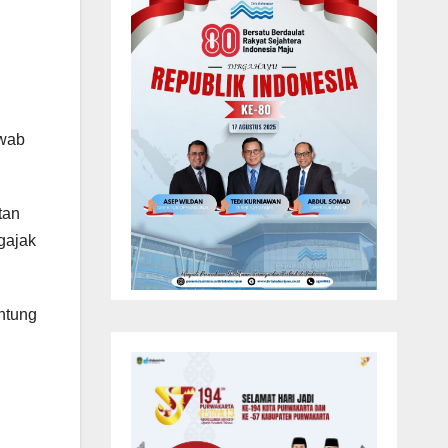
awab
tan
gajak
ntung