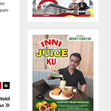
kin
gram-
Wakil
’an