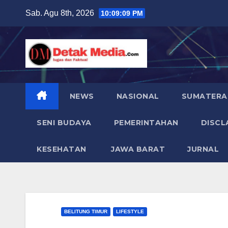
Skip
Sab. Agu 8th, 2026
10:09:10 PM
to
content
NEWS
NASIONAL
SUMATERA
SENI BUDAYA
PEMERINTAHAN
DISCL
KESEHATAN
JAWA BARAT
JURNAL
BELITUNG TIMUR
LIFESTYLE