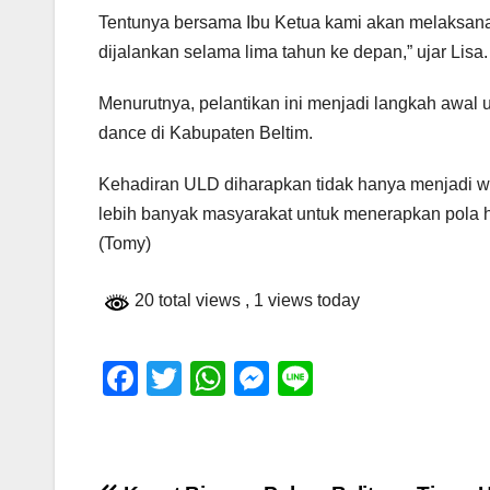
Tentunya bersama Ibu Ketua kami akan melaksana
dijalankan selama lima tahun ke depan,” ujar Lisa.
Menurutnya, pelantikan ini menjadi langkah awal 
dance di Kabupaten Beltim.
Kehadiran ULD diharapkan tidak hanya menjadi wa
lebih banyak masyarakat untuk menerapkan pola hid
(Tomy)
20 total views
, 1 views today
F
T
W
M
Li
a
wi
h
e
n
c
tt
at
ss
e
e
er
s
e