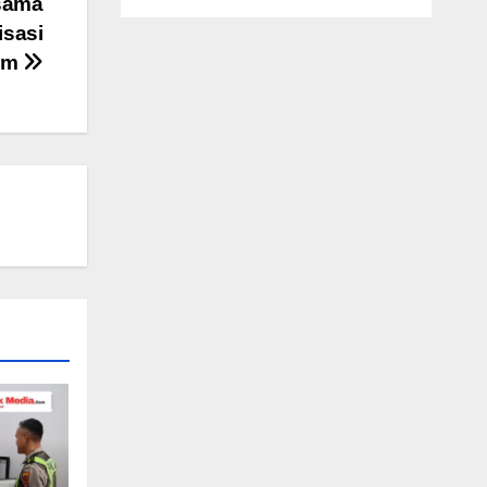
rsama
isasi
am