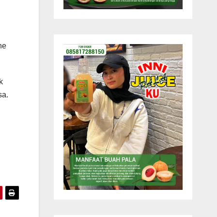
n
ne
k
sa.