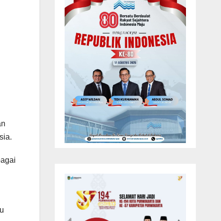
an
sia.
bagai
tu