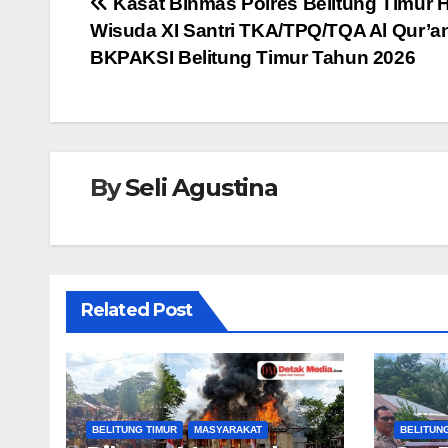
Navigasi
Kasat Binmas Polres Belitung Timur H
b
A
n
Wisuda XI Santri TKA/TPQ/TQA Al Qur’a
pos
o
p
g
BKPAKSI Belitung Timur Tahun 2026
o
p
er
k
By
Seli Agustina
Related Post
BELITUNG TIMUR
MASYARAKAT
BELITUN