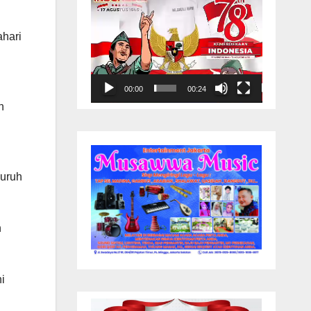
ahari
00:00
00:24
n
luruh
n
i