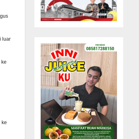
igus
 luar
 ke
 ke