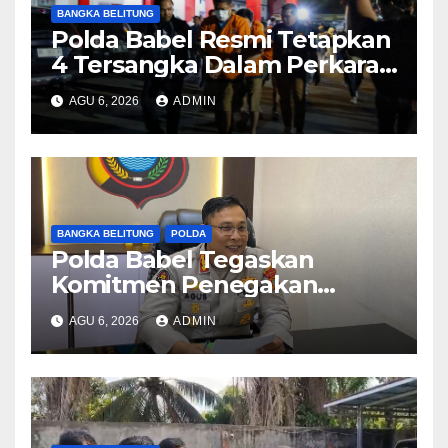
BANGKA BELITUNG
Polda Babel Resmi Tetapkan
4 Tersangka Dalam Perkara
52,5 Ton Pasir Timah Ilegal Di
AGU 6, 2026
ADMIN
Belitung
BANGKA BELITUNG
POLDA
Polda Babel Tegaskan
Komitmen Penegakan
Hukum Terkait Perkara 53
AGU 6, 2026
ADMIN
Ton Pasir Timah Ilegal di
Belitung