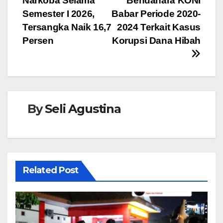
o
p
g
Narkoba Selama
Bendahara KONI
o
p
er
Semester I 2026,
Babar Periode 2020-
Tersangka Naik 16,7
2024 Terkait Kasus
k
Persen
Korupsi Dana Hibah
By
Seli Agustina
Related Post