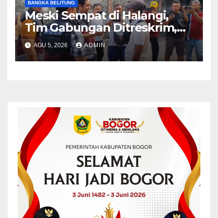
BANGKA BELITUNG
Meski Sempat di Halangi,
Tim Gabungan Ditreskrim,
Berhasil untuk
AGU 5, 2026
ADMIN
Mengamankan Biji Timah
Ilegal Sebanyak 53 Ton