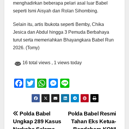
menghadirkan beberapa pelari asal luar Babel
seperti Ismi Aisyah dan Rolan Sihombing.
Selain itu, artis Ibukota seperti Bemby, Chika
Jesica dan Abdul hingga 3 Pemuda Berbahaya
turut serta memeriahkan Bhayangkara Babel Run
2026. (Tomy)
16 total views
, 1 views today
F
T
W
M
Li
a
wi
h
e
n
c
tt
at
ss
e
e
er
s
e
Navigasi
Polda Babel
Polda Babel Resmi
b
A
n
Ungkap 289 Kasus
Tahan Eks Ketua-
pos