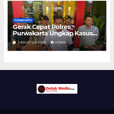
Rumah Ibadah
PURWAKARTA
Gerak Cepat Polres
Purwakarta Ungkap Kasus
Dugaan Pembunuhan di
7 AGUSTUS 2026
ADMIN
Cikopo, Terduga Pelaku
Diamankan Sesaat Setelah
Kejadian