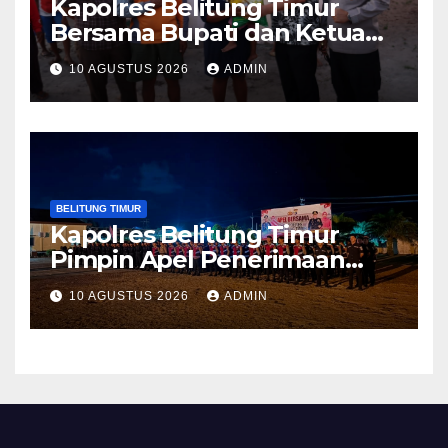
Kapolres Belitung Timur
Bersama Bupati dan Ketua
DPRD Bersilaturahmi dengan
10 AGUSTUS 2026
ADMIN
Masyarakat Suku Sawang
BELITUNG TIMUR
Kapolres Belitung Timur
Pimpin Apel Penerimaan
Personel BKO Satbrimob dan
10 AGUSTUS 2026
ADMIN
Dit Samapta Polda Babel