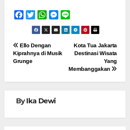
F
T
W
M
Li
a
wi
h
e
n
c
tt
at
ss
e
e
er
s
e
Navigasi
Ello Dengan
Kota Tua Jakarta
b
A
n
Kiprahnya di Musik
Destinasi Wisata
pos
o
p
g
Grunge
Yang
o
p
er
Membanggakan
k
By
Ika Dewi