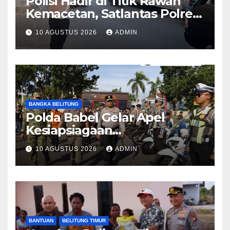
Polisi Hadir di Titik Rawan
Kemacetan, Satlantas Polres
Purwakarta Kawal Aktivitas
10 AGUSTUS 2026
ADMIN
Pagi Masyarakat
BANGKA BELITUNG
Polda Babel Gelar Apel
Kesiapsiagaan
Penanggulangan Karhutla,
10 AGUSTUS 2026
ADMIN
Irjen Pol Viktor Tegaskan
Pentingnya Sinergi
BANTUAN
BELITUNG TIMUR