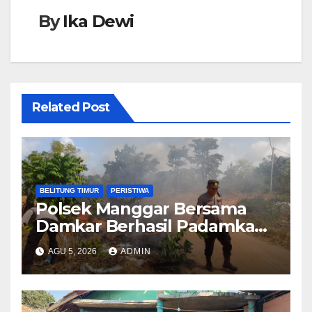
By
Ika Dewi
Related Post
BELITUNG TIMUR
PERISTIWA
Polsek Manggar Bersama
Damkar Berhasil Padamkan
Kebakaran Lahan di Desa
AGU 5, 2026
ADMIN
Sukamandi