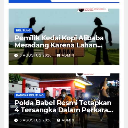
BELITUNG
Pemilik Kedai Kopi Alibaba
Meradang Karena Lahan
Usahanya Masuk Dalam
6 AGUSTUS 2026
ADMIN
Objek Eksekusi
BANGKA BELITUNG
Polda Babel Resmi Tetapkan
4 Tersangka Dalam Perkara
52,5 Ton Pasir Timah Ilegal Di
6 AGUSTUS 2026
ADMIN
Belitung