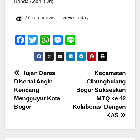
Banda Aceh. (Dri)
27 total views
, 1 views today
F
T
W
M
Li
a
wi
h
e
n
c
tt
at
ss
e
e
er
s
e
Navigasi
Hujan Deras
Kecamatan
b
A
n
Disertai Angin
Cibungbulang
pos
o
p
g
Kencang
Bogor Sukseskan
o
p
er
Mengguyur Kota
MTQ ke 42
Bogor
Kolaborasi Dengan
k
KAS