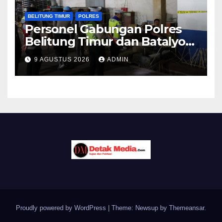
BELITUNG TIMUR
POLRES
Personel Gabungan Polres
Belitung Timur dan Batalyon
B Brimob Polda Babel Gelar
9 AGUSTUS 2026
ADMIN
Patroli Cipta Kondisi yang
Aman
Proudly powered by WordPress
|
Theme: Newsup by
Themeansar
.