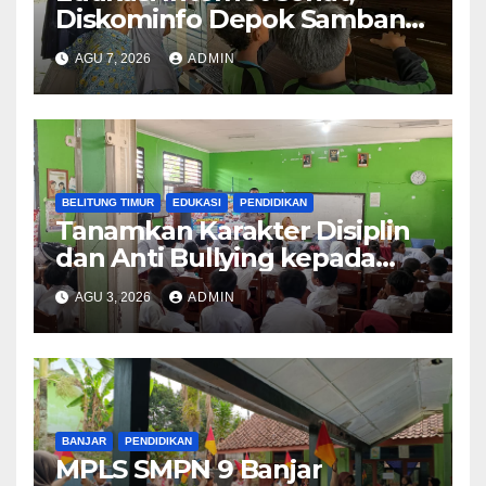
Diskominfo Depok Sambangi
SDN Mekarjaya 20
AGU 7, 2026
ADMIN
BELITUNG TIMUR
EDUKASI
PENDIDIKAN
Tanamkan Karakter Disiplin
dan Anti Bullying kepada
Siswa, Sat Binmas Polres
AGU 3, 2026
ADMIN
Beltim Lakukan Sosialisasi di
SD Negeri 2 Manggar
BANJAR
PENDIDIKAN
MPLS SMPN 9 Banjar