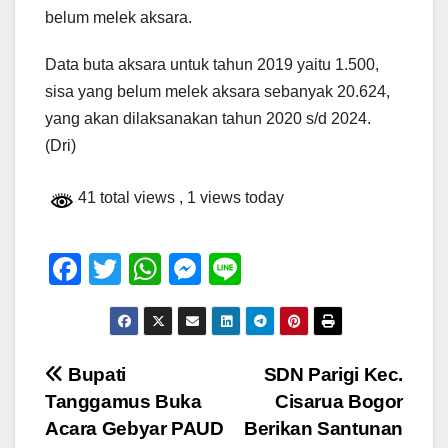
belum melek aksara.
Data buta aksara untuk tahun 2019 yaitu 1.500,
sisa yang belum melek aksara sebanyak 20.624,
yang akan dilaksanakan tahun 2020 s/d 2024.
(Dri)
41 total views
, 1 views today
F
T
W
M
Li
a
wi
h
e
n
c
tt
at
ss
e
e
er
s
e
Navigasi
Bupati
SDN Parigi Kec.
b
A
n
Tanggamus Buka
Cisarua Bogor
pos
o
p
g
Acara Gebyar PAUD
Berikan Santunan