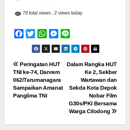
79 total views
, 2 views today
F
T
W
M
Li
a
wi
h
e
n
c
tt
at
ss
e
e
er
s
e
Navigasi
Peringatan HUT
Dalam Rangka HUT
b
A
n
TNI ke-74, Danrem
Ke 2, Sekber
pos
o
p
g
062/Tarumanagara
Wartawan dan
o
p
er
Sampaikan Amanat
Sekda Kota Depok
Panglima TNI
Nobar Film
k
G30s/PKI Bersama
Warga Cilodong