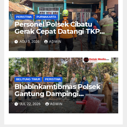
PERISTIWA
PURWAKARTA
Personel Polsek Cibatu
Gerak Cepat Datangi TKP
Kebakaran Rumah, Pastikan
AGU 3, 2026
ADMIN
Penanganan Berjalan
Optimal
BELITUNG TIMUR
PERISTIWA
Bhabinkamtibmas Polsek
Gantung Dampingi
Penyaluran Bantuan Bupati
JUL 22, 2026
ADMIN
Belitung Timur kepada
Korban Kebakaran Rumah