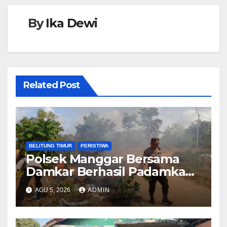
By
Ika Dewi
Related Post
BELITUNG TIMUR
PERISTIWA
Polsek Manggar Bersama
Damkar Berhasil Padamkan
Kebakaran Lahan di Desa
AGU 5, 2026
ADMIN
Sukamandi