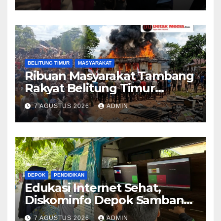
Masyarakat
BELITUNG TIMUR
MASYARAKAT
Ribuan Masyarakat Tambang
Rakyat Belitung Timur
Geruduk Kantor PT.Timah
7 AGUSTUS 2026
ADMIN
Beltim Spontan
Membakarnya
DEPOK
PENDIDIKAN
Edukasi Internet Sehat,
Diskominfo Depok Sambangi
SDN Mekarjaya 20
7 AGUSTUS 2026
ADMIN