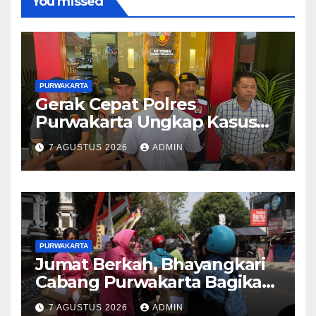
You missed
PURWAKARTA
Gerak Cepat Polres
Purwakarta Ungkap Kasus
Dugaan Pembunuhan di
7 AGUSTUS 2026
ADMIN
Cikopo, Terduga Pelaku
Diamankan Sesaat Setelah
Kejadian
PURWAKARTA
Jumat Berkah, Bhayangkari
Cabang Purwakarta Bagikan
Paket Makan Siang kepada
7 AGUSTUS 2026
ADMIN