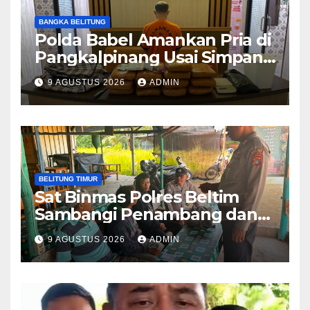
BANGKA BELITUNG
Polda Babel Amankan Pria di
Pangkalpinang Usai Simpan
12,8 Kilogram Ganja di Rumah
9 AGUSTUS 2026
ADMIN
BELITUNG TIMUR
Sat Binmas Polres Beltim
Sambangi Penambang dan
Sampaikan Imbauan
9 AGUSTUS 2026
ADMIN
Kamtibmas