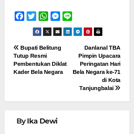
F
T
W
M
Li
a
wi
h
e
n
c
tt
at
ss
e
e
er
s
e
Navigasi
Bupati Belitung
Danlanal TBA
b
A
n
Tutup Resmi
Pimpin Upacara
pos
o
p
g
Pembentukan Diklat
Peringatan Hari
o
p
er
Kader Bela Negara
Bela Negara ke-71
di Kota
k
Tanjungbalai
By
Ika Dewi