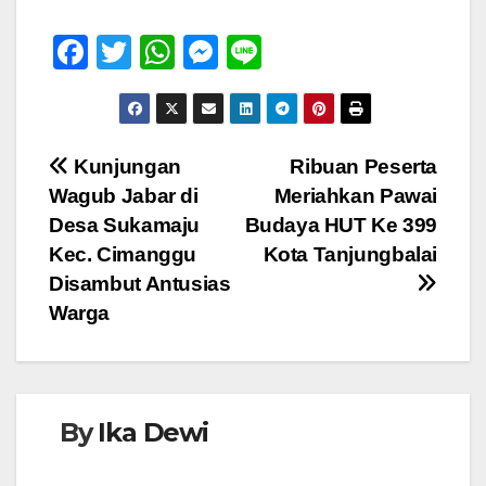
F
T
W
M
Li
a
wi
h
e
n
c
tt
at
ss
e
e
er
s
e
Navigasi
Kunjungan
Ribuan Peserta
b
A
n
Wagub Jabar di
Meriahkan Pawai
pos
o
p
g
Desa Sukamaju
Budaya HUT Ke 399
o
p
er
Kec. Cimanggu
Kota Tanjungbalai
Disambut Antusias
k
Warga
By
Ika Dewi