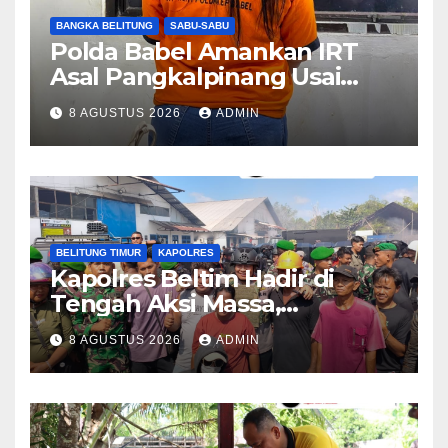
BANGKA BELITUNG
SABU-SABU
Polda Babel Amankan IRT
Asal Pangkalpinang Usai
Kedapatan Miliki Sabu
8 AGUSTUS 2026
ADMIN
BELITUNG TIMUR
KAPOLRES
Kapolres Beltim Hadir di
Tengah Aksi Massa,
Kedepankan Pendekatan
8 AGUSTUS 2026
ADMIN
Humanis dan Jembatani
Aspirasi Masyarakat