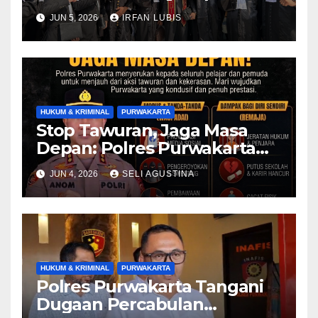
Perdana di Pengadilan
JUN 5, 2026
IRFAN LUBIS
Tinggi Bandung
HUKUM & KRIMINAL
PURWAKARTA
Stop Tawuran, Jaga Masa
Depan: Polres Purwakarta
Ajak Generasi Muda Tolak
JUN 4, 2026
SELI AGUSTINA
Kekerasan dan Bijak
Bermedia Sosial
HUKUM & KRIMINAL
PURWAKARTA
Polres Purwakarta Tangani
Dugaan Percabulan