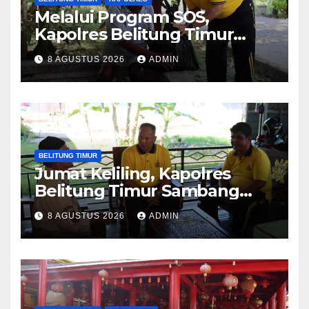
Melalui Program SOS,
Kapolres Belitung Timur
Sambang Warga yang
8 AGUSTUS 2026
ADMIN
Sedang Sakit
BELITUNG TIMUR
Jumat Keliling, Kapolres
Belitung Timur Sambang
Tokoh Adat di Desa Mekar
8 AGUSTUS 2026
ADMIN
Jaya