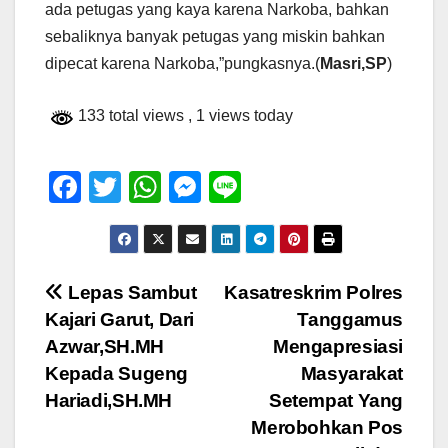
ada petugas yang kaya karena Narkoba, bahkan
sebaliknya banyak petugas yang miskin bahkan
dipecat karena Narkoba,”pungkasnya.(
Masri,SP
)
133 total views
, 1 views today
F
T
W
M
Li
a
wi
h
e
n
c
tt
at
ss
e
e
er
s
e
Navigasi
Lepas Sambut
Kasatreskrim Polres
b
A
n
Kajari Garut, Dari
Tanggamus
pos
o
p
g
Azwar,SH.MH
Mengapresiasi
o
p
er
Kepada Sugeng
Masyarakat
Hariadi,SH.MH
Setempat Yang
k
Merobohkan Pos