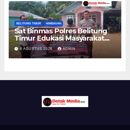
BELITUNG TIMUR
HIMBAUAN
Sat Binmas Polres Belitung
Timur Edukasi Masyarakat
Desa Padang tentang
6 AGUSTUS 2026
ADMIN
Bahaya Karhutla