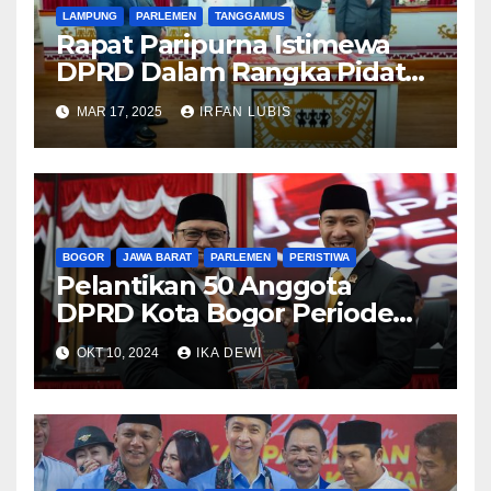
LAMPUNG
PARLEMEN
TANGGAMUS
Rapat Paripurna Istimewa
DPRD Dalam Rangka Pidato
Penyampaian VISI-MISI
MAR 17, 2025
IRFAN LUBIS
Bupati dan Wakil Bupati
Tanggamus Periode 2025-
2030
BOGOR
JAWA BARAT
PARLEMEN
PERISTIWA
Pelantikan 50 Anggota
DPRD Kota Bogor Periode
2024 – 2029, Pimpinan
OKT 10, 2024
IKA DEWI
Sementara DPRD Pastikan
Kawal Suara Rakyat