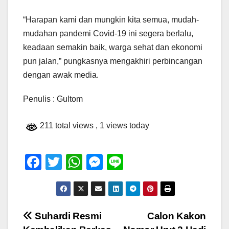
“Harapan kami dan mungkin kita semua, mudah-
mudahan pandemi Covid-19 ini segera berlalu,
keadaan semakin baik, warga sehat dan ekonomi
pun jalan,” pungkasnya mengakhiri perbincangan
dengan awak media.
Penulis : Gultom
211 total views
, 1 views today
F
T
W
M
Li
a
wi
h
e
n
c
tt
at
ss
e
e
er
s
e
Navigasi
Suhardi Resmi
Calon Kakon
b
A
n