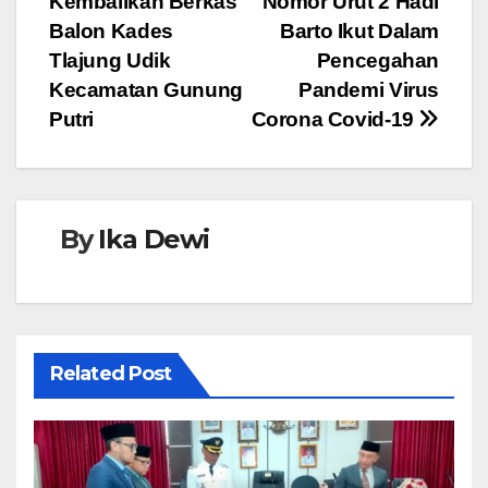
Kembalikan Berkas
Nomor Urut 2 Hadi
pos
o
p
g
Balon Kades
Barto Ikut Dalam
o
p
er
Tlajung Udik
Pencegahan
Kecamatan Gunung
Pandemi Virus
k
Putri
Corona Covid-19
By
Ika Dewi
Related Post