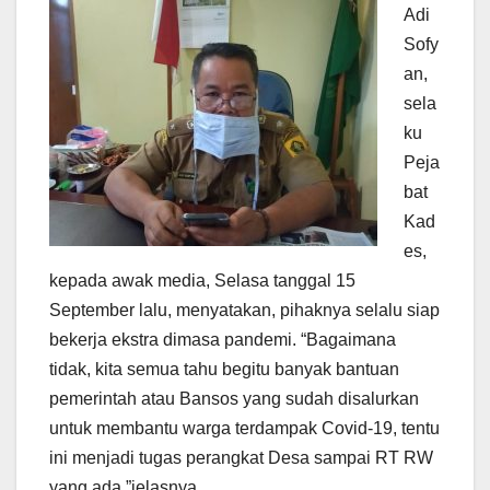
Adi
Sofy
an,
sela
ku
Peja
bat
Kad
es,
kepada awak media, Selasa tanggal 15
September lalu, menyatakan, pihaknya selalu siap
bekerja ekstra dimasa pandemi. “Bagaimana
tidak, kita semua tahu begitu banyak bantuan
pemerintah atau Bansos yang sudah disalurkan
untuk membantu warga terdampak Covid-19, tentu
ini menjadi tugas perangkat Desa sampai RT RW
yang ada,”jelasnya.