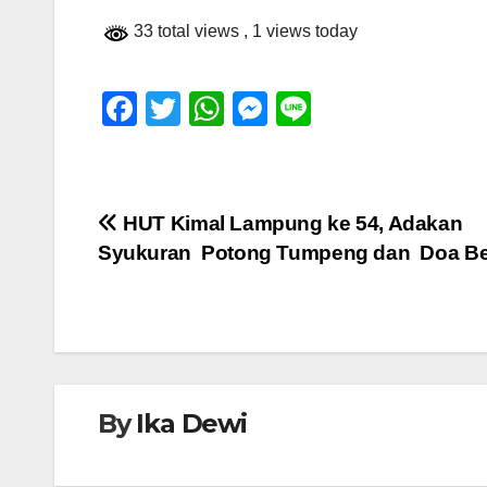
33 total views
, 1 views today
F
T
W
M
Li
a
wi
h
e
n
c
tt
at
ss
e
e
er
s
e
Navigasi
HUT Kimal Lampung ke 54, Adakan
b
A
n
Syukuran Potong Tumpeng dan Doa B
pos
o
p
g
o
p
er
k
By
Ika Dewi