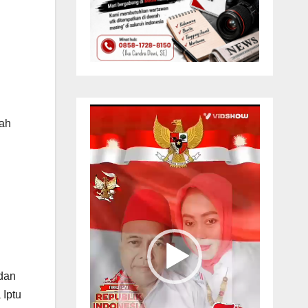
Pemutar
dah
Video
 dan
 Iptu