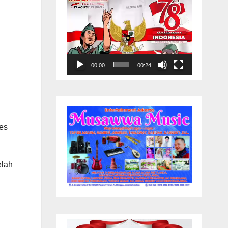
00:00
00:24
es
elah