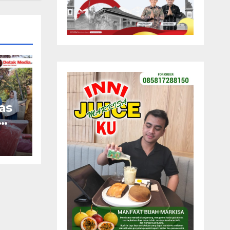
as
ah