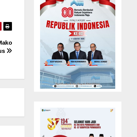
Mako
us