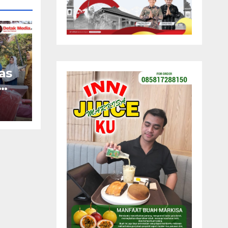
as
ah