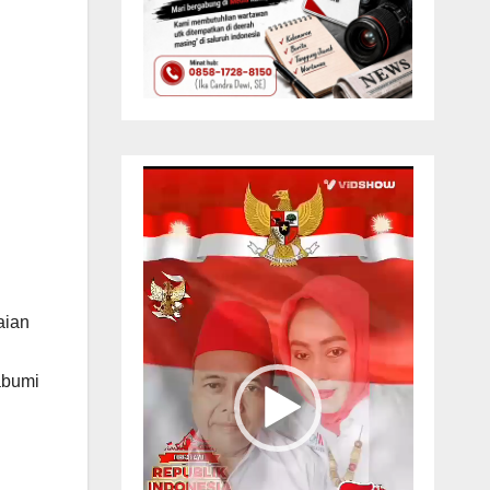
Pemutar
Video
aian
abumi