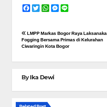
F
T
W
M
Li
a
wi
h
e
n
c
tt
at
ss
e
e
er
s
e
Navigasi
LMPP Markas Bogor Raya Laksanaka
b
A
n
Fogging Bersama Primas di Kelurahan
pos
o
p
g
Ciwaringin Kota Bogor
o
p
er
k
By
Ika Dewi
Related Post