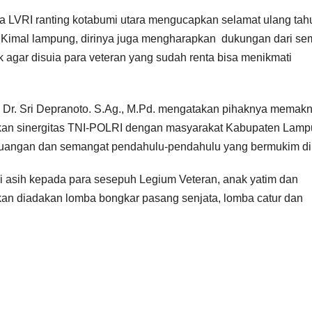
a LVRI ranting kotabumi utara mengucapkan selamat ulang tah
 Kimal lampung, dirinya juga mengharapkan dukungan dari s
k agar disuia para veteran yang sudah renta bisa menikmati
 Dr. Sri Depranoto. S.Ag., M.Pd. mengatakan pihaknya memakn
tkan sinergitas TNI-POLRI dengan masyarakat Kabupaten Lam
juangan dan semangat pendahulu-pendahulu yang bermukim di 
i asih kepada para sesepuh Legium Veteran, anak yatim dan
kan diadakan lomba bongkar pasang senjata, lomba catur dan