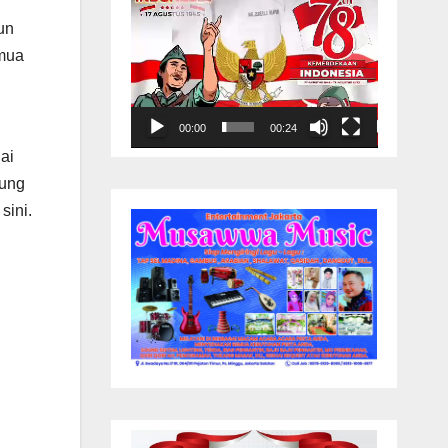
un
emua
00:00
00:24
ai
pung
sini.