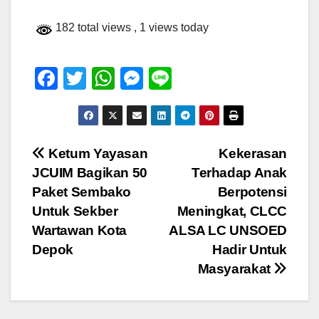
182 total views
, 1 views today
F
T
W
M
Li
a
wi
h
e
n
c
tt
at
ss
e
e
er
s
e
Navigasi
Ketum Yayasan
Kekerasan
b
A
n
JCUIM Bagikan 50
Terhadap Anak
pos
o
p
g
Paket Sembako
Berpotensi
o
p
er
Untuk Sekber
Meningkat, CLCC
Wartawan Kota
ALSA LC UNSOED
k
Depok
Hadir Untuk
Masyarakat