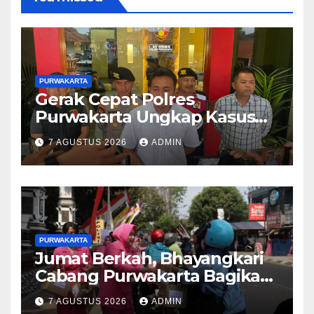
PURWAKARTA
Gerak Cepat Polres
Purwakarta Ungkap Kasus
Dugaan Pembunuhan di
7 AGUSTUS 2026
ADMIN
Cikopo, Terduga Pelaku
Diamankan Sesaat Setelah
Kejadian
PURWAKARTA
Jumat Berkah, Bhayangkari
Cabang Purwakarta Bagikan
Paket Makan Siang kepada
7 AGUSTUS 2026
ADMIN
Masyarakat