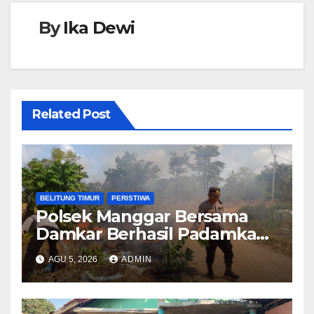
By
Ika Dewi
Related Post
BELITUNG TIMUR
PERISTIWA
Polsek Manggar Bersama
Damkar Berhasil Padamkan
Kebakaran Lahan di Desa
AGU 5, 2026
ADMIN
Sukamandi